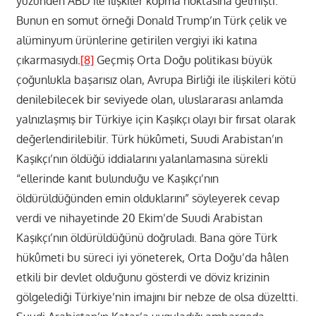
yüzünden ABD ile ilişkiler kopma noktasına gelmişti.
Bunun en somut örneği Donald Trump’ın Türk çelik ve
alüminyum ürünlerine getirilen vergiyi iki katına
çıkarmasıydı
.
[8]
Geçmiş Orta Doğu politikası büyük
çoğunlukla başarısız olan, Avrupa Birliği ile ilişkileri kötü
denilebilecek bir seviyede olan, uluslararası anlamda
yalnızlaşmış bir Türkiye için Kaşıkçı olayı bir fırsat olarak
değerlendirilebilir. Türk hükûmeti, Suudi Arabistan’ın
Kaşıkçı’nın öldüğü iddialarını yalanlamasına sürekli
“ellerinde kanıt bulunduğu ve Kaşıkçı’nın
öldürüldüğünden emin olduklarını” söyleyerek cevap
verdi ve nihayetinde 20 Ekim’de Suudi Arabistan
Kaşıkçı’nın öldürüldüğünü doğruladı. Bana göre Türk
hükûmeti bu süreci iyi yöneterek, Orta Doğu’da hâlen
etkili bir devlet olduğunu gösterdi ve döviz krizinin
gölgelediği Türkiye’nin imajını bir nebze de olsa düzeltti.