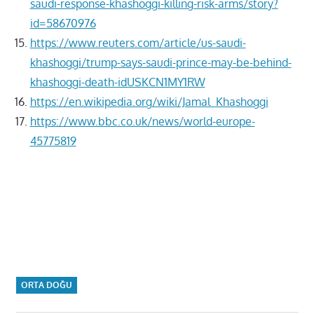
saudi-response-khashoggi-killing-risk-arms/story?
id=58670976
https://www.reuters.com/article/us-saudi-
khashoggi/trump-says-saudi-prince-may-be-behind-
khashoggi-death-idUSKCN1MY1RW
https://en.wikipedia.org/wiki/Jamal_Khashoggi
https://www.bbc.co.uk/news/world-europe-
45775819
ORTA DOĞU