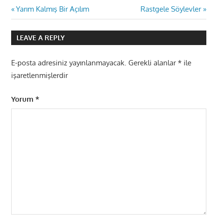
Yazı
Previous
Next
Yarım Kalmış Bir Açılım
Rastgele Söylevler
Post:
Post:
gezinmesi
LEAVE A REPLY
E-posta adresiniz yayınlanmayacak.
Gerekli alanlar
*
ile
işaretlenmişlerdir
Yorum
*