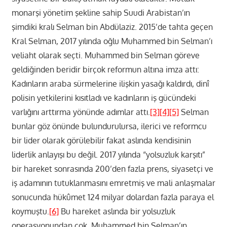
monarşi yönetim şekline sahip Suudi Arabistan’ın
şimdiki kralı Selman bin Abdülaziz. 2015’de tahta geçen
Kral Selman, 2017 yılında oğlu Muhammed bin Selman’ı
veliaht olarak seçti. Muhammed bin Selman göreve
geldiğinden beridir birçok reformun altına imza attı:
Kadınların araba sürmelerine ilişkin yasağı kaldırdı, dinî
polisin yetkilerini kısıtladı ve kadınların iş gücündeki
varlığını arttırma yönünde adımlar attı.
[3]
[4]
[5]
Selman
bunlar göz önünde bulundurulursa, ilerici ve reformcu
bir lider olarak görülebilir fakat aslında kendisinin
liderlik anlayışı bu değil. 2017 yılında “yolsuzluk karşıtı”
bir hareket sonrasında 200’den fazla prens, siyasetçi ve
iş adamının tutuklanmasını emretmiş ve mali anlaşmalar
sonucunda hükûmet 124 milyar dolardan fazla paraya el
koymuştu.
[6]
Bu hareket aslında bir yolsuzluk
operasyonundan çok, Muhammed bin Selman’ın