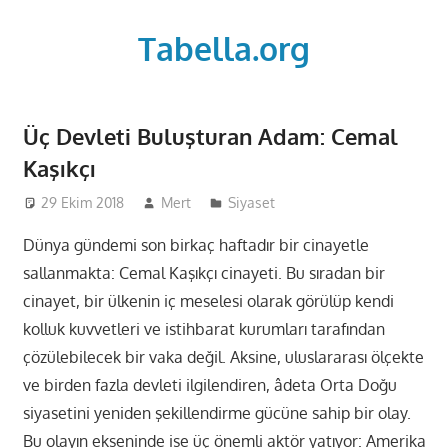
Skip
to
Tabella.org
content
Üç Devleti Buluşturan Adam: Cemal
Kaşıkçı
29 Ekim 2018
Mert
Siyaset
Dünya gündemi son birkaç haftadır bir cinayetle
sallanmakta: Cemal Kaşıkçı cinayeti. Bu sıradan bir
cinayet, bir ülkenin iç meselesi olarak görülüp kendi
kolluk kuvvetleri ve istihbarat kurumları tarafından
çözülebilecek bir vaka değil. Aksine, uluslararası ölçekte
ve birden fazla devleti ilgilendiren, âdeta Orta Doğu
siyasetini yeniden şekillendirme gücüne sahip bir olay.
Bu olayın ekseninde ise üç önemli aktör yatıyor: Amerika