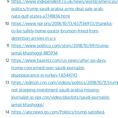
https://www.independent.co.uk/news/world/americas/
politics/trump-saudi-arabia-arms-deal-sale-arab-
nato-gulf-states-a7741836.html
https://www.npr.org/2018/10/13/657136933/thankful-
to-be-safely-home-pastor-brunson-freed-from-
detention-arrives-in-u-s
https://www.politico.com/story/2018/10/09/trump-
jamal-khashoggi-885936
https://www.haaretz.com/us-news/after-six-days-
trump-concerned-over-saudi-journalist-
disappearance-in-turkey-1.6544743
https://edition.cnn.com/videos/politics/2018/10/11/trum
not-stopping-investment-saudi-arabia-missing-
journalist-ip-vpx.cnn/video/playlists/saudi-journalist-
jamal-khashoggi/
https://abcnews.go.com/Politics/trump-satisfied-