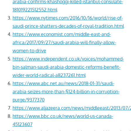
arabia-confirms-khashoggi-killed-istanbul-consulate-
181019221512552.html
https://www.nytimes.com/2016/10/16/world/rise-of-
saudi-prince-shatters-decades-of-royal-tradition.html
https://www.economist.com/middle-east-and-
africa/2017/09/27/saudi-arabia-will-finally-allow-
women-to-drive
https://www.independent.co.uk/voices/mohammed-
bin-salman-saudi-arabia-domestic-reforms-benefit-
wider-world-radical-a8237261.html
https://www.abc.net.au/news/2018-01-31/saudi-
arabia-seizes-more-than-$124-billion-in-corruption-
purge/9377370
https://www.aljazeera.com/news/middleeast/2013/07
https://www.bbc.co.uk/news/world-us-canada-
45123607