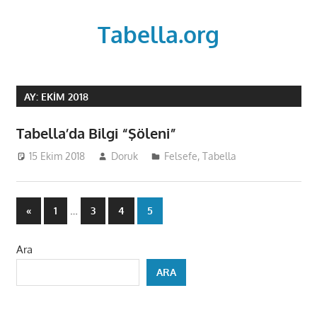
Skip
to
Tabella.org
content
AY:
EKIM 2018
Tabella’da Bilgi “Şöleni”
15 Ekim 2018
Doruk
Felsefe
,
Tabella
Yazı
Previous
…
«
1
3
4
5
Posts
sayfalaması
Ara
ARA