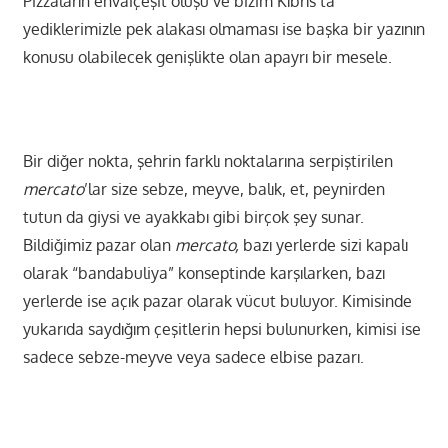
Pizzaların envaiçeşit oluşu ve bizim Kıbrıs’ta
yediklerimizle pek alakası olmaması ise başka bir yazının
konusu olabilecek genişlikte olan apayrı bir mesele.
Bir diğer nokta, şehrin farklı noktalarına serpiştirilen
mercato
’lar size sebze, meyve, balık, et, peynirden
tutun da giysi ve ayakkabı gibi birçok şey sunar.
Bildiğimiz pazar olan
mercato,
bazı yerlerde sizi kapalı
olarak “bandabuliya” konseptinde karşılarken, bazı
yerlerde ise açık pazar olarak vücut buluyor. Kimisinde
yukarıda saydığım çeşitlerin hepsi bulunurken, kimisi ise
sadece sebze-meyve veya sadece elbise pazarı.