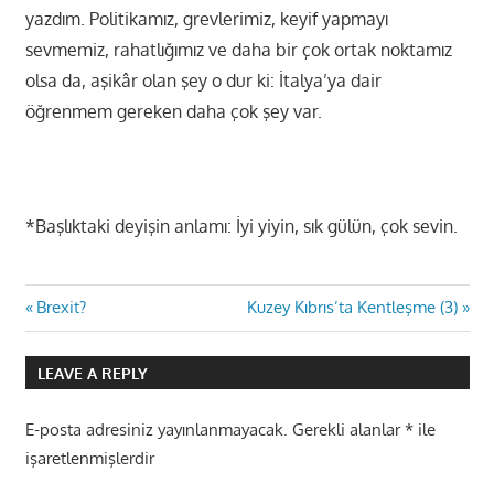
yazdım. Politikamız, grevlerimiz, keyif yapmayı
sevmemiz, rahatlığımız ve daha bir çok ortak noktamız
olsa da, aşikâr olan şey o dur ki: İtalya’ya dair
öğrenmem gereken daha çok şey var.
*Başlıktaki deyişin anlamı: İyi yiyin, sık gülün, çok sevin.
Yazı
Previous
Next
Brexit?
Kuzey Kıbrıs’ta Kentleşme (3)
Post:
Post:
gezinmesi
LEAVE A REPLY
E-posta adresiniz yayınlanmayacak.
Gerekli alanlar
*
ile
işaretlenmişlerdir