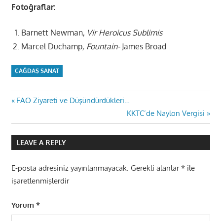
Fotoğraflar:
Barnett Newman,
Vir Heroicus Sublimis
Marcel Duchamp
, Fountain-
James Broad
ÇAĞDAŞ SANAT
Yazı
Previous
FAO Ziyareti ve Düşündürdükleri…
Post:
Next
KKTC’de Naylon Vergisi
gezinmesi
Post:
LEAVE A REPLY
E-posta adresiniz yayınlanmayacak.
Gerekli alanlar
*
ile
işaretlenmişlerdir
Yorum
*