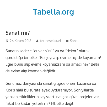
Skip
to
Tabella.org
content
Sanat mı?
26 Kasım 2018
fetineseltuzel
Sanat
Sanatın sadece “duvar süsü” ya da “dekor” olarak
görüldüğü bir ülke. “Bu şeyi alıp evime hiç de koyamam!
Eğer bunu alıp evime koyamazsam da amacı ne?” Belki
de evine alıp koyman değildir!
Günümüz dünyasında sanat gitgide önem kazansa da
Kıbrıs hâlâ bu sürate ayak uyduramıyor. Son yıllarda
yapılan etkinliklerin sayısı arttı ve çok güzel projeler var,
fakat bu kadarı yeterli mi? Elbette değil.