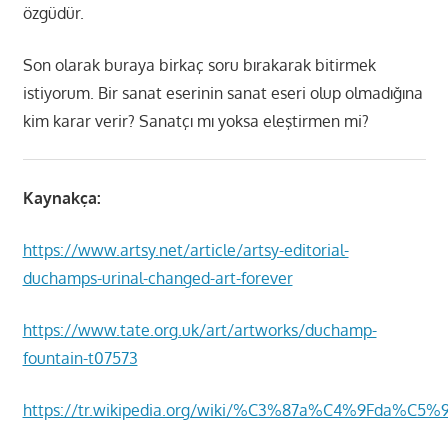
özgüdür.
Son olarak buraya birkaç soru bırakarak bitirmek
istiyorum. Bir sanat eserinin sanat eseri olup olmadığına
kim karar verir? Sanatçı mı yoksa eleştirmen mi?
Kaynakça:
https://www.artsy.net/article/artsy-editorial-
duchamps-urinal-changed-art-forever
https://www.tate.org.uk/art/artworks/duchamp-
fountain-t07573
https://tr.wikipedia.org/wiki/%C3%87a%C4%9Fda%C5%9