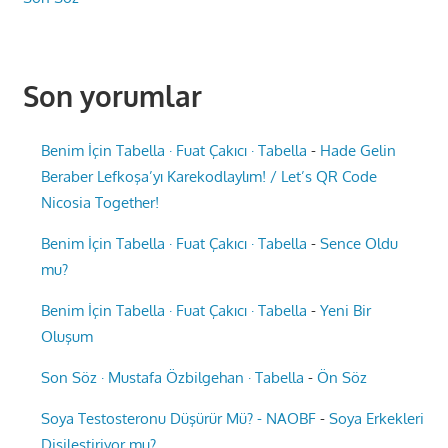
Son yorumlar
Benim İçin Tabella · Fuat Çakıcı · Tabella
-
Hade Gelin
Beraber Lefkoşa’yı Karekodlaylım! / Let’s QR Code
Nicosia Together!
Benim İçin Tabella · Fuat Çakıcı · Tabella
-
Sence Oldu
mu?
Benim İçin Tabella · Fuat Çakıcı · Tabella
-
Yeni Bir
Oluşum
Son Söz · Mustafa Özbilgehan · Tabella
-
Ön Söz
Soya Testosteronu Düşürür Mü? - NAOBF
-
Soya Erkekleri
Dişileştiriyor mu?