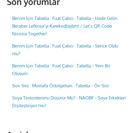
Son yorumlar
Benim İçin Tabella · Fuat Çakıcı · Tabella
-
Hade Gelin
Beraber Lefkoşa’yı Karekodlaylım! / Let’s QR Code
Nicosia Together!
Benim İçin Tabella · Fuat Çakıcı · Tabella
-
Sence Oldu
mu?
Benim İçin Tabella · Fuat Çakıcı · Tabella
-
Yeni Bir
Oluşum
Son Söz · Mustafa Özbilgehan · Tabella
-
Ön Söz
Soya Testosteronu Düşürür Mü? - NAOBF
-
Soya Erkekleri
Dişileştiriyor mu?