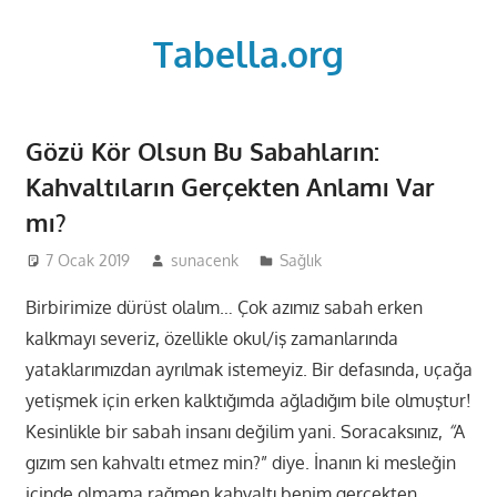
Skip
to
Tabella.org
content
Gözü Kör Olsun Bu Sabahların:
Kahvaltıların Gerçekten Anlamı Var
mı?
7 Ocak 2019
sunacenk
Sağlık
Birbirimize dürüst olalım… Çok azımız sabah erken
kalkmayı severiz, özellikle okul/iş zamanlarında
yataklarımızdan ayrılmak istemeyiz. Bir defasında, uçağa
yetişmek için erken kalktığımda ağladığım bile olmuştur!
Kesinlikle bir sabah insanı değilim yani. Soracaksınız,
“
A
gızım sen kahvaltı etmez min?” diye. İnanın ki mesleğin
içinde olmama rağmen kahvaltı benim gerçekten