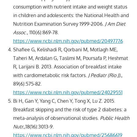
consumption with nutrient intake and weight status
in children and adolescents: the National Health and
Nutrition Examination Survey 1999-2006.
J Am Diet
Assoc
., 110(6):869-78.
https://www.ncbi.nlm.nih.gov/pubmed/20497776
Shafiee G, Kelishadi R, Qorbani M, Motlagh ME,
Taheri M, Ardalan G, Taslimi M, Poursafa P, Heshmat
R, Larijani B. 2013. Association of breakfast intake
with cardiometabolic risk factors.
J Pediatr (Rio J).
,
89(6):575-82.
https://www.ncbi.nlm.nih.gov/pubmed/24029551
Bi H, Gan Y, Yang C, Chen Y, Tong X, Lu Z. 2015.
Breakfast skipping and the risk of type 2 diabetes: a
meta-analysis of observational studies.
Public Health
Nutr.,
18(16):3013-9.
https://www.ncbi.nlm.nih.gov/pubmed/25686619