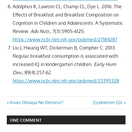
Adolphus K, Lawton CL, Champ CL, Dye L. 2016. The
Effects of Breakfast and Breakfast Composition on
Cognition in Children and Adolescents: A Systematic
Review.
Adv Nutr.
, 7(3):590S-612S.
https://www.ncbi.nlm.nih.gov/pubmed/27184287
Liu J, Hwang WT, Dickerman B, Compher C. 2013.
Regular breakfast consumption is associated with
increased IQ in kindergarten children.
Early Hum
Dev.,
89(4):257-62.
https://www.ncbi.nlm.nih.gov/pubmed/23395328
Yazı
Previous
Next
İnsan Olmaya Ne Dersiniz?
Çiçeklenen Çöl
Post:
Post:
gezinmesi
ONE COMMENT