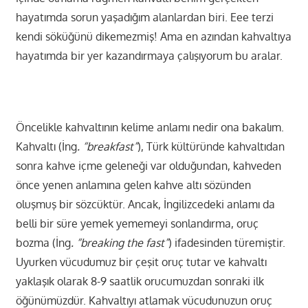
hayatımda sorun yaşadığım alanlardan biri. Eee terzi
kendi söküğünü dikemezmiş! Ama en azından kahvaltıya
hayatımda bir yer kazandırmaya çalışıyorum bu aralar.
Öncelikle kahvaltının kelime anlamı nedir ona bakalım.
Kahvaltı (İng
. “breakfast”
), Türk kültüründe kahvaltıdan
sonra kahve içme geleneği var olduğundan, kahveden
önce yenen anlamına gelen kahve altı sözünden
oluşmuş bir sözcüktür. Ancak, İngilizcedeki anlamı da
belli bir süre yemek yememeyi sonlandırma, oruç
bozma (İng
. “breaking the fast”
) ifadesinden türemiştir.
Uyurken vücudumuz bir çeşit oruç tutar ve kahvaltı
yaklaşık olarak 8-9 saatlik orucumuzdan sonraki ilk
öğünümüzdür. Kahvaltıyı atlamak vücudunuzun oruç