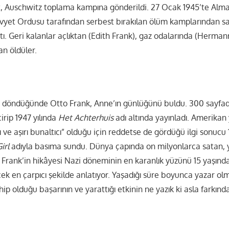
, Auschwitz toplama kampına gönderildi. 27 Ocak 1945’te Alm
vyet Ordusu tarafından serbest bırakılan ölüm kamplarından s
ı. Geri kalanlar açlıktan (Edith Frank), gaz odalarında (Herman
an öldüler.
 döndüğünde Otto Frank, Anne’ın günlüğünü buldu. 300 sayfad
irip 1947 yılında
Het Achterhuis
adı altında yayınladı. Amerikan
ıcı ve aşırı bunaltıcı” olduğu için reddetse de gördüğü ilgi sonucu
irl
adıyla basıma sundu. Dünya çapında on milyonlarca satan, 
 Frank’in hikâyesi Nazi döneminin en karanlık yüzünü 15 yaşında 
ek en çarpıcı şekilde anlatıyor. Yaşadığı süre boyunca yazar ol
ip olduğu başarının ve yarattığı etkinin ne yazık ki asla farkın