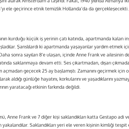
e eşini alarak Amsterdam’a taşındı. Fakat, 1940 yılında Almanya İ
’yı ele geçirince etnik temizlik Hollanda’da da gerçekleşecekti.
ının kurduğu küçük iş yerinin çatı katında, apartmanda kalan ins
şladılar. Şanslılardı ki apartmanda yaşayanlar yardım etmek içi
Daha sonra sayıları 8’e ulaşan, içinde Anne Frank ve ailesinin 
atında saklanmaya devam etti. Ses çıkartmadan, dışarı çıkmad
 açmadan geçecek 25 ay başlamıştı. Zamanını geçirmek için o
arak aldığı günlüğe hayatını, korkularını ve yaşadıklarını yazm
nın yaratacağı etkinin farkında değildi.
ü, Anne Frank ve 7 diğer kişi saklandıkları katta Gestapo adi v
n yakalandılar. Saklandıkları yeri ele veren kişinin kimliği tespi