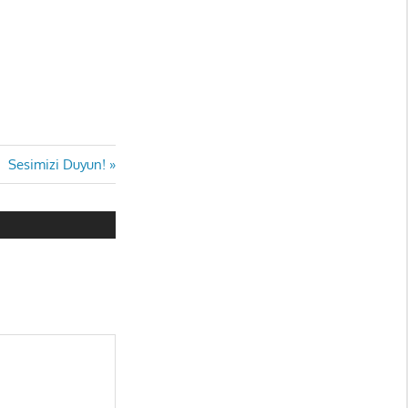
Next
Sesimizi Duyun!
Post: