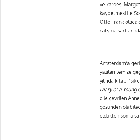
ve kardeşi Margot
kaybetmesi ile So
Otto Frank olacakt
çalışma şartlarınd
Amsterdam’a geri
yazıları temize geç
yılında kitabı “sık
Diary of a Young G
dile çevrilen Anne
gözünden olabilec
öldükten sonra sah