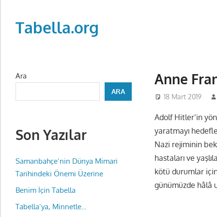
Skip
to
Tabella.org
content
Anne Fran
Ara
ARA
18 Mart 2019
Adolf Hitler’in yön
Son Yazılar
yaratmayı hedefled
Nazi rejiminin bek
hastaları ve yaşlı
Samanbahçe’nin Dünya Mimari
kötü durumlar için
Tarihindeki Önemi Üzerine
günümüzde hâlâ uta
Benim İçin Tabella
Tabella’ya, Minnetle…