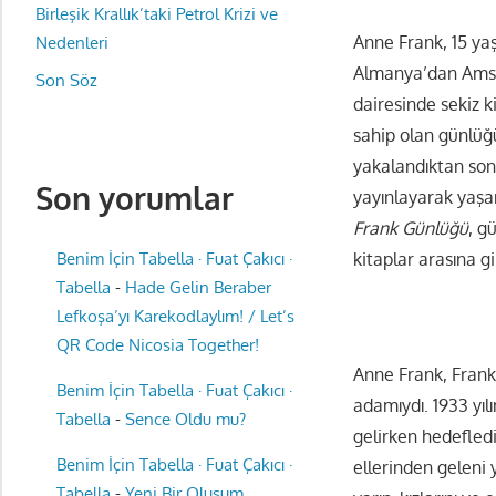
Birleşik Krallık’taki Petrol Krizi ve
Anne Frank, 15 yaş
Nedenleri
Almanya’dan Amst
Son Söz
dairesinde sekiz 
sahip olan günlüğü
yakalandıktan sonr
Son yorumlar
yayınlayarak yaşan
Frank Günlüğü
, g
Benim İçin Tabella · Fuat Çakıcı ·
kitaplar arasına gi
Tabella
-
Hade Gelin Beraber
Lefkoşa’yı Karekodlaylım! / Let’s
QR Code Nicosia Together!
Anne Frank, Frank
Benim İçin Tabella · Fuat Çakıcı ·
adamıydı. 1933 yı
Tabella
-
Sence Oldu mu?
gelirken hedefled
Benim İçin Tabella · Fuat Çakıcı ·
ellerinden geleni 
Tabella
-
Yeni Bir Oluşum