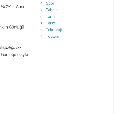
Spor
çlüdür
” – Anne
Tabella
Tarih
Tarım
nk’in Günlüğü
Teknoloji
Toplum
sizliği, bu
n Günlüğü (sayfa