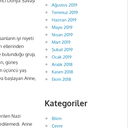
kinci Dünya Savaşı
Ağustos 2019
Temmuz 2019
Haziran 2019
Mayıs 2019
Nisan 2019
anların iyi niyeti
Mart 2019
n ellerinden
Şubat 2019
de bulunduğu grup,
Ocak 2019
an, güneş
Aralık 2018
n üçüncü yaş
Kasım 2018
aya başlayan Anne,
Ekim 2018
Kategoriler
erilen Nazi
Bilim
t edilemedi. Anne
Çevre