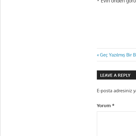
* Evin önden görü
Yazı
Previous
Geç Yazılmış Bir B
Post:
gezinmes
LEAVE A REPLY
E-posta adresiniz 
Yorum
*