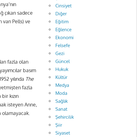
anya’nın
Cinsiyet
ağ çıkan sadece
Diğer
n van Pells) ve
Eğitim
Eğlence
Ekonomi
Felsefe
Gezi
Güncel
an fazla olan
Hukuk
 yayımcılar basım
Kültür
 1952 yılında
The
Medya
yetmişten fazla
Moda
bir kızın
Sağlık
mak isteyen Anne,
Sanat
da olamayacak.
Şehircilik
Şiir
Siyaset