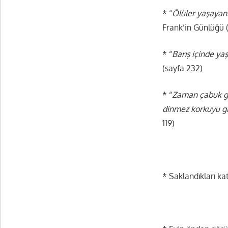
* “
Ölüler yaşayan
Frank’in Günlüğü 
* “
Barış içinde ya
(sayfa 232)
* “
Zaman çabuk ge
dinmez korkuyu gi
119)
* Saklandıkları kat