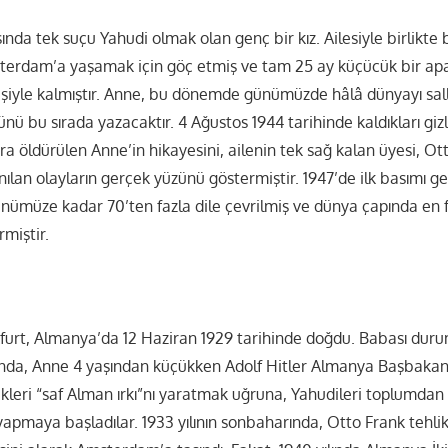
ında tek suçu Yahudi olmak olan genç bir kız. Ailesiyle birlikte 
erdam’a yaşamak için göç etmiş ve tam 25 ay küçücük bir a
kişiyle kalmıştır. Anne, bu dönemde günümüzde hâlâ dünyayı s
nü bu sırada yazacaktır. 4 Ağustos 1944 tarihinde kaldıkları gi
a öldürülen Anne’in hikayesini, ailenin tek sağ kalan üyesi, Ot
ılan olayların gerçek yüzünü göstermiştir. 1947’de ilk basımı 
ünümüze kadar 70’ten fazla dile çevrilmiş ve dünya çapında en 
rmiştir.
furt, Almanya’da 12 Haziran 1929 tarihinde doğdu. Babası durumu
lında, Anne 4 yaşından küçükken Adolf Hitler Almanya Başbakan
ikleri “saf Alman ırkı”nı yaratmak uğruna, Yahudileri toplumdan
yapmaya başladılar. 1933 yılının sonbaharında, Otto Frank tehli