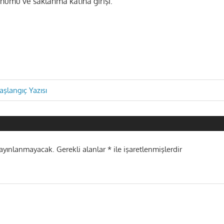
nümü ve saklanma katına girişi:
aşlangıç Yazısı
i
yayınlanmayacak.
Gerekli alanlar
*
ile işaretlenmişlerdir