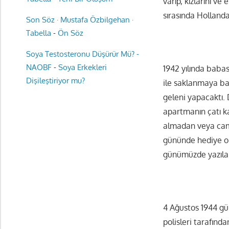
varıp, kızlarını v
sırasında Hollanda
Son Söz · Mustafa Özbilgehan ·
Tabella
-
Ön Söz
Soya Testosteronu Düşürür Mü? -
NAOBF
-
Soya Erkekleri
1942 yılında babas
Dişileştiriyor mu?
ile saklanmaya ba
geleni yapacaktı. 
apartmanın çatı k
almadan veya cam
gününde hediye ol
günümüzde yazıları
4 Ağustos 1944 gün
polisleri tarafında