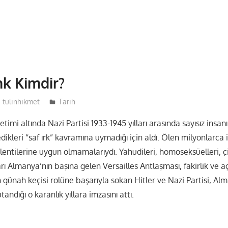
k Kimdir?
tulinhikmet
Tarih
etimi altında Nazi Partisi 1933-1945 yılları arasında sayısız insa
ikleri “saf ırk” kavramına uymadığı için aldı. Ölen milyonlarca 
lentilerine uygun olmamalarıydı. Yahudileri, homoseksüelleri, ç
ları Almanya’nın başına gelen Versailles Antlaşması, fakirlik ve a
 günah keçisi rolüne başarıyla sokan Hitler ve Nazi Partisi, Al
ndığı o karanlık yıllara imzasını attı.