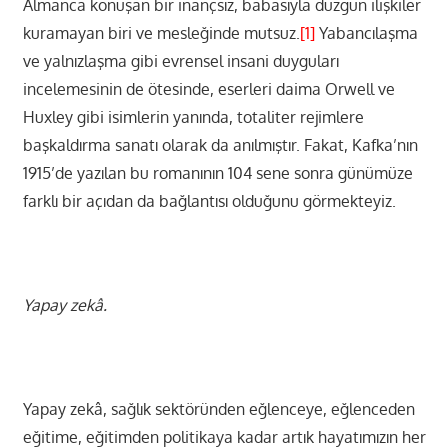
Almanca konuşan bir inançsız, babasıyla düzgün ilişkiler
kuramayan biri ve mesleğinde mutsuz.
[1]
Yabancılaşma
ve yalnızlaşma gibi evrensel insani duyguları
incelemesinin de ötesinde, eserleri daima Orwell ve
Huxley gibi isimlerin yanında, totaliter rejimlere
başkaldırma sanatı olarak da anılmıştır. Fakat, Kafka’nın
1915’de yazılan bu romanının 104 sene sonra günümüze
farklı bir açıdan da bağlantısı olduğunu görmekteyiz.
Yapay zek
â.
Yapay zekâ, sağlık sektöründen eğlenceye, eğlenceden
eğitime, eğitimden politikaya kadar artık hayatımızın her