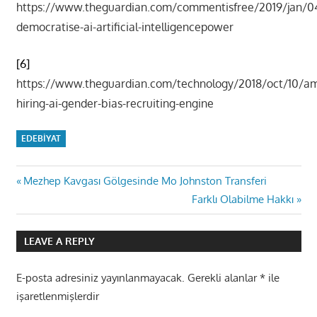
https://www.theguardian.com/commentisfree/2019/jan/04
democratise-ai-artificial-intelligencepower
[6]
https://www.theguardian.com/technology/2018/oct/10/a
hiring-ai-gender-bias-recruiting-engine
EDEBIYAT
Yazı
Previous
Mezhep Kavgası Gölgesinde Mo Johnston Transferi
Post:
Next
Farklı Olabilme Hakkı
gezinmesi
Post:
LEAVE A REPLY
E-posta adresiniz yayınlanmayacak.
Gerekli alanlar
*
ile
işaretlenmişlerdir