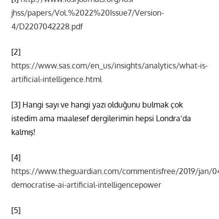
jhss/papers/Vol.%2022%20Issue7/Version-
4/D2207042228.pdf
[2]
https://www.sas.com/en_us/insights/analytics/what-is-
artificial-intelligence.html
[3] Hangi sayı ve hangi yazı olduğunu bulmak çok
istedim ama maalesef dergilerimin hepsi Londra’da
kalmış!
[4]
https://www.theguardian.com/commentisfree/2019/jan/04
democratise-ai-artificial-intelligencepower
[5]