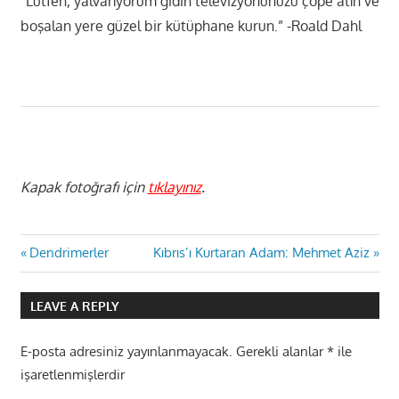
“Lütfen, yalvarıyorum gidin televizyonunuzu çöpe atın ve
boşalan yere güzel bir kütüphane kurun.” -Roald Dahl
Kapak fotoğrafı için
tıklayınız
.
Yazı
Previous
Next
Dendrimerler
Kıbrıs’ı Kurtaran Adam: Mehmet Aziz
Post:
Post:
gezinmesi
LEAVE A REPLY
E-posta adresiniz yayınlanmayacak.
Gerekli alanlar
*
ile
işaretlenmişlerdir