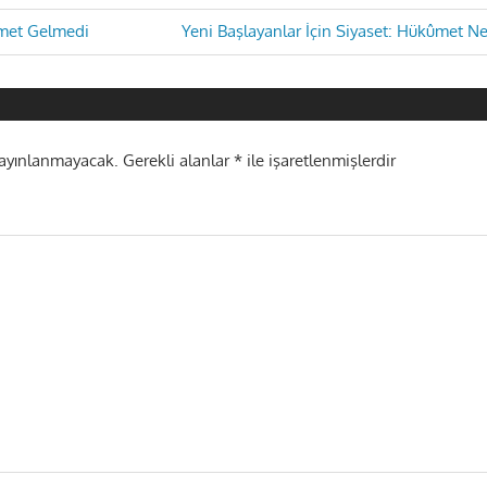
Next
ûmet Gelmedi
Yeni Başlayanlar İçin Siyaset: Hükûmet Ned
Post:
i
yayınlanmayacak.
Gerekli alanlar
*
ile işaretlenmişlerdir