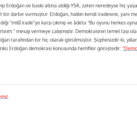
ip Erdoğan ve baskı altına aldığı YSK, zaten neredeyse hiç ya
t bir darbe vurmuştur. Erdoğan, halkın kendi iradesine, yani 
iği “millî irade”ye karşı çıkmış ve âdeta “Bu oyunu herkes oyn
rtırım.” mesajı vermeye çalışmıştır. Demokrasinin temel taşı ola
an tarafından bir hiç olarak görülmüştür. Şüphesizdir ki, yılla
ünkü Erdoğan demokrasi konusunda hemfikir görüştedir:
“Demok
yınız
.