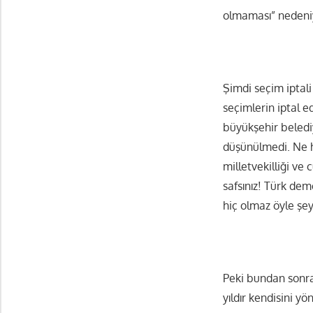
olmaması” nedeniy
Şimdi seçim iptal
seçimlerin iptal e
büyükşehir belediy
düşünülmedi. Ne ha
milletvekilliği ve
safsınız! Türk de
hiç olmaz öyle şey
Peki bundan sonra
yıldır kendisini y