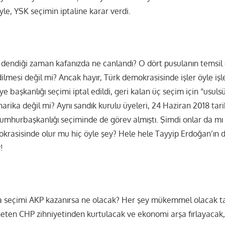
le, YSK seçimin iptaline karar verdi.
i dendiği zaman kafanızda ne canlandı? O dört pusulanın temsil 
dilmesi değil mi? Ancak hayır, Türk demokrasisinde işler öyle i
e başkanlığı seçimi iptal edildi, geri kalan üç seçim için “usuls
rika değil mi? Aynı sandık kurulu üyeleri, 24 Haziran 2018 tar
 cumhurbaşkanlığı seçiminde de görev almıştı. Şimdi onlar da mı
mokrasisinde olur mu hiç öyle şey? Hele hele Tayyip Erdoğan’ın
!
 seçimi AKP kazanırsa ne olacak? Her şey mükemmel olacak tab
öneten CHP zihniyetinden kurtulacak ve ekonomi arşa fırlayacak, 