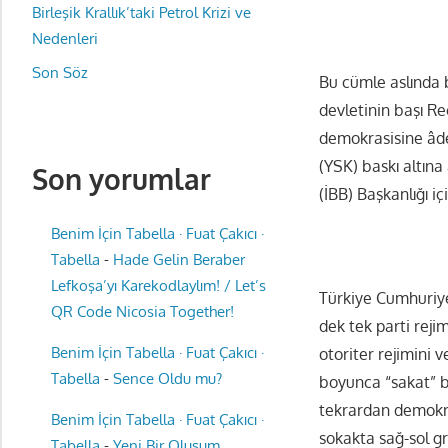
Birleşik Krallık’taki Petrol Krizi ve
Nedenleri
Son Söz
Bu cümle aslında 
devletinin başı 
demokrasisine âde
(YSK) baskı altına 
Son yorumlar
(İBB) Başkanlığı i
Benim İçin Tabella · Fuat Çakıcı ·
Tabella
-
Hade Gelin Beraber
Lefkoşa’yı Karekodlaylım! / Let’s
Türkiye Cumhuriyet
QR Code Nicosia Together!
dek tek parti reji
Benim İçin Tabella · Fuat Çakıcı ·
otoriter rejimini 
Tabella
-
Sence Oldu mu?
boyunca “sakat” bi
tekrardan demokra
Benim İçin Tabella · Fuat Çakıcı ·
sokakta sağ-sol gr
Tabella
-
Yeni Bir Oluşum