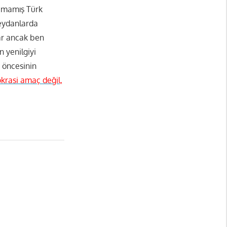
şamamış Türk
meydanlarda
ar ancak ben
n yenilgiyi
r öncesinin
rasi amaç değil,