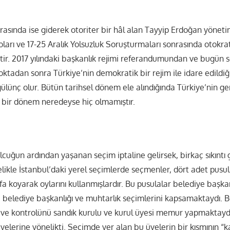
arasında ise giderek otoriter bir hâl alan Tayyip Erdoğan yönetim
oları ve 17-25 Aralık Yolsuzluk Soruşturmaları sonrasında otokrat
ştir. 2017 yılındaki başkanlık rejimi referandumundan ve bugün s
tadan sonra Türkiye’nin demokratik bir rejim ile idare edildiğ
 gülünç olur. Bütün tarihsel dönem ele alındığında Türkiye’nin g
bir dönem neredeyse hiç olmamıştır.
olcuğun ardından yaşanan seçim iptaline gelirsek, birkaç sıkınt
kle İstanbul’daki yerel seçimlerde seçmenler, dört adet pusu
rfa koyarak oylarını kullanmışlardır. Bu pusulalar belediye başka
çe belediye başkanlığı ve muhtarlık seçimlerini kapsamaktaydı. B
ı ve kontrolünü sandık kurulu ve kurul üyesi memur yapmaktaydı
yelerine yönelikti. Seçimde yer alan bu üyelerin bir kısmının “k