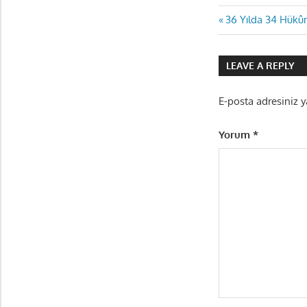
Yazı
Previous
36 Yılda 34 Hük
Post:
gezinmes
LEAVE A REPLY
E-posta adresiniz 
Yorum
*