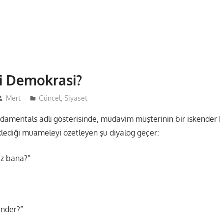
i Demokrasi?
Mert
Güncel
,
Siyaset
damentals adlı gösterisinde, müdavim müşterinin bir iskender
lediği muameleyi özetleyen şu diyalog geçer:
iz bana?”
ender?”