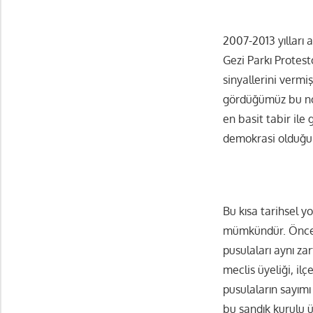
2007-2013 yılları 
Gezi Parkı Protest
sinyallerini vermi
gördüğümüz bu nok
en basit tabir ile
demokrasi olduğu 
Bu kısa tarihsel y
mümkündür. Önceli
pusulaları aynı za
meclis üyeliği, il
pusulaların sayım
bu sandık kurulu ü