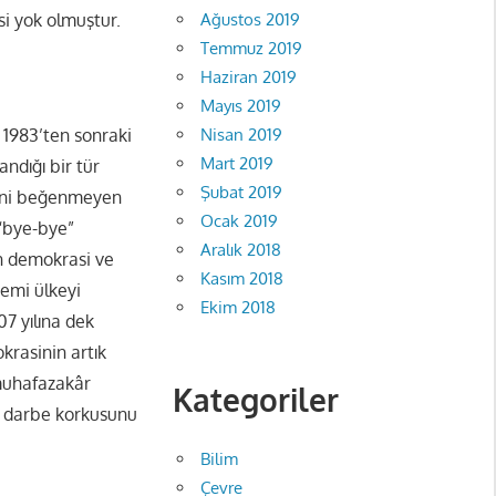
Ağustos 2019
si yok olmuştur.
Temmuz 2019
Haziran 2019
Mayıs 2019
Nisan 2019
 1983’ten sonraki
Mart 2019
ndığı bir tür
Şubat 2019
isini beğenmeyen
Ocak 2019
 “bye-bye”
Aralık 2018
n demokrasi ve
Kasım 2018
nemi ülkeyi
Ekim 2018
07 yılına dek
rasinin artık
 muhafazakâr
Kategoriler
e, darbe korkusunu
Bilim
Çevre