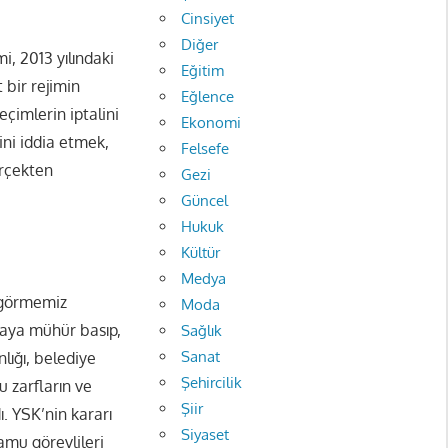
Cinsiyet
Diğer
i, 2013 yılındaki
Eğitim
 bir rejimin
Eğlence
eçimlerin iptalini
Ekonomi
ini iddia etmek,
Felsefe
erçekten
Gezi
Güncel
Hukuk
Kültür
Medya
ı görmemiz
Moda
laya mühür basıp,
Sağlık
Sanat
nlığı, belediye
Şehircilik
u zarfların ve
Şiir
. YSK’nin kararı
Siyaset
amu görevlileri