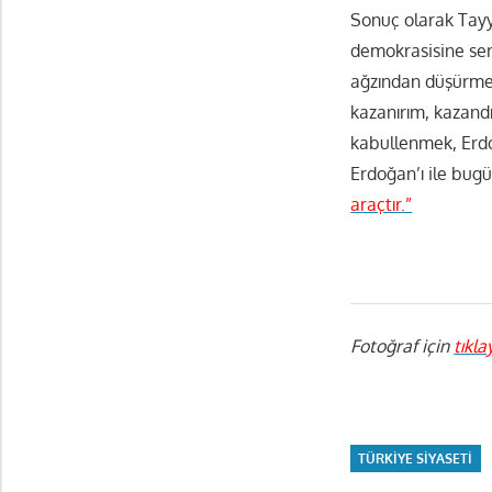
Sonuç olarak Tayy
demokrasisine ser
ağzından düşürmed
kazanırım, kazandı
kabullenmek, Erdoğ
Erdoğan’ı ile bug
araçtır.”
Fotoğraf için
tıkla
TÜRKIYE SIYASETI