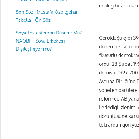
uçak gibi zora so
Son Söz · Mustafa Özbilgehan ·
Tabella
-
Ön Söz
Soya Testosteronu Düşürür Mü? -
Görüldüğü gibi 39 
NAOBF
-
Soya Erkekleri
dönemde ise ordun
Dişileştiriyor mu?
“kusurlu demokras
ordu, 28 Şubat 19
demişti. 1997-200
Avrupa Birliği’ne 
yöneten partilere 
reformcu-AB yanl
ilerlediği izlenim
görüntüsüne karşı,
tekrardan gün yüz