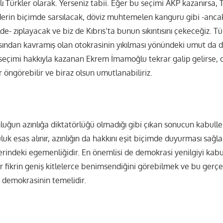
lı Türkler olarak. Yerseniz tabii. Eğer bu seçimi AKP kazanırsa, 
rin biçimde sarsılacak, döviz muhtemelen kanguru gibi -anca
de- zıplayacak ve biz de Kıbrıs’ta bunun sıkıntısını çekeceğiz. T
ından kavramış olan otokrasinin yıkılması yönündeki umut da d
seçimi hakkıyla kazanan Ekrem İmamoğlu tekrar galip gelirse, 
r öngörebilir ve biraz olsun umutlanabiliriz.
ğun azınlığa diktatörlüğü olmadığı gibi çıkan sonucun kabullen
luk esas alınır, azınlığın da hakkını eşit biçimde duyurması sağl
erindeki egemenliğidir. En önemlisi de demokrasi yenilgiyi kabu
ir fikrin geniş kitlelerce benimsendiğini görebilmek ve bu gerç
demokrasinin temelidir.