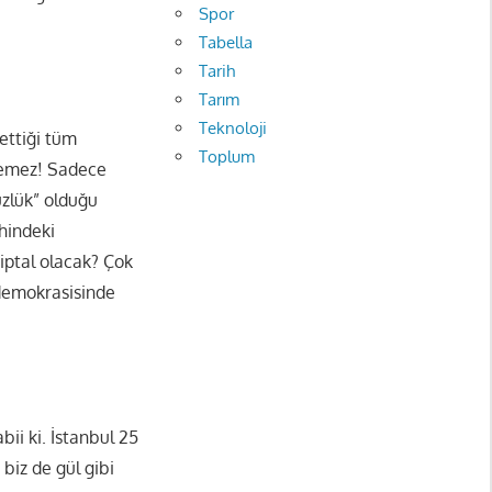
Spor
Tabella
Tarih
Tarım
Teknoloji
ettiği tüm
Toplum
şlemez! Sadece
üzlük” olduğu
ihindeki
 iptal olacak? Çok
 demokrasisinde
ii ki. İstanbul 25
biz de gül gibi