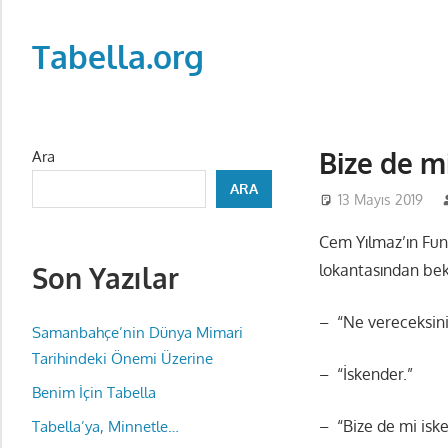
Skip
to
Tabella.org
content
Bize de m
Ara
ARA
13 Mayıs 2019
Cem Yılmaz’ın Fun
Son Yazılar
lokantasından bek
– “Ne vereceksin
Samanbahçe’nin Dünya Mimari
Tarihindeki Önemi Üzerine
– “İskender.”
Benim İçin Tabella
– “Bize de mi isk
Tabella’ya, Minnetle…