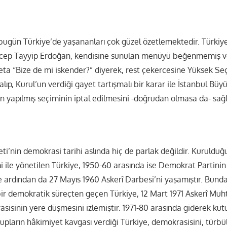
bugün Türkiye’de yaşananları çok güzel özetlemektedir. Türkiy
Recep Tayyip Erdoğan, kendisine sunulan menüyü beğenmemiş v
ta “Bize de mi iskender?” diyerek, rest çekercesine Yüksek S
alıp, Kurul’un verdiği gayet tartışmalı bir karar ile İstanbul Büy
çin yapılmış seçiminin iptal edilmesini -doğrudan olmasa da- sağl
i’nin demokrasi tarihi aslında hiç de parlak değildir. Kurulduğu
mi ile yönetilen Türkiye, 1950-60 arasında ise Demokrat Partini
ve ardından da 27 Mayıs 1960 Askerî Darbesi’ni yaşamıştır. Bunda
r demokratik süreçten geçen Türkiye, 12 Mart 1971 Askerî Muhtı
sisinin yere düşmesini izlemiştir. 1971-80 arasında giderek ku
upların hâkimiyet kavgası verdiği Türkiye, demokrasisini, türbü