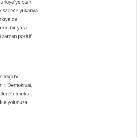
Türkiye’ye olan
k sadece yukarıya
ürkiye’de
erin bir yara
o zaman pozitif
ildiği bir
anır. Demokrasi,
llenebilmektir.
ekle yolunuza