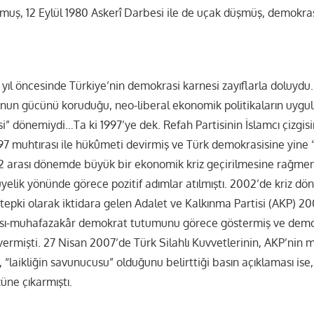
kmuş, 12 Eylül 1980 Askerî Darbesi ile de uçak düşmüş, demokra
yıl öncesinde Türkiye’nin demokrasi karnesi zayıflarla doluydu.
un gücünü koruduğu, neo-liberal ekonomik politikaların uygula
i” dönemiydi…Ta ki 1997’ye dek. Refah Partisinin İslamcı çizg
97 muhtırası ile hükûmeti devirmiş ve Türk demokrasisine yine
2 arası dönemde büyük bir ekonomik kriz geçirilmesine rağme
üyelik yönünde görece pozitif adımlar atılmıştı. 2002’de kriz dö
tepki olarak iktidara gelen Adalet ve Kalkınma Partisi (AKP) 20
ısı-muhafazakâr demokrat tutumunu görece göstermiş ve demok
i vermişti. 27 Nisan 2007’de Türk Silahlı Kuvvetlerinin, AKP’nin
 “laikliğin savunucusu” olduğunu belirttiği basın açıklaması is
üne çıkarmıştı.