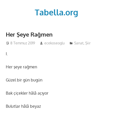
Skip
to
Tabella.org
content
Her Şeye Rağmen
8 Temmuz 2019
ecekoseoglu
Sanat
,
Şiir
I.
Her şeye rağmen
Güzel bir gün bugün
Bak çiçekler hâlâ açıyor
Bulutlar hâlâ beyaz