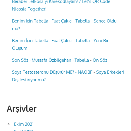
Beraber Lefkoşa’yı Karekodlaylım! / Let’s QR Code
Nicosia Together!
Benim İçin Tabella · Fuat Çakıcı · Tabella
-
Sence Oldu
mu?
Benim İçin Tabella · Fuat Çakıcı · Tabella
-
Yeni Bir
Oluşum
Son Söz · Mustafa Özbilgehan · Tabella
-
Ön Söz
Soya Testosteronu Düşürür Mü? - NAOBF
-
Soya Erkekleri
Dişileştiriyor mu?
Arşivler
Ekim 2021