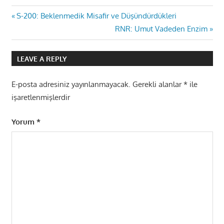
Yazı
Previous
S-200: Beklenmedik Misafir ve Düşündürdükleri
Post:
Next
RNR: Umut Vadeden Enzim
gezinmesi
Post:
LEAVE A REPLY
E-posta adresiniz yayınlanmayacak.
Gerekli alanlar
*
ile
işaretlenmişlerdir
Yorum
*