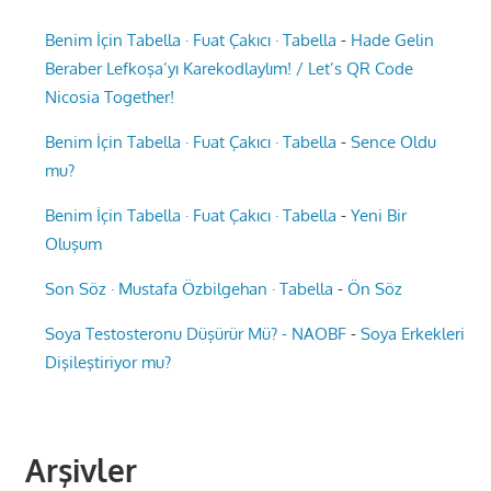
Benim İçin Tabella · Fuat Çakıcı · Tabella
-
Hade Gelin
Beraber Lefkoşa’yı Karekodlaylım! / Let’s QR Code
Nicosia Together!
Benim İçin Tabella · Fuat Çakıcı · Tabella
-
Sence Oldu
mu?
Benim İçin Tabella · Fuat Çakıcı · Tabella
-
Yeni Bir
Oluşum
Son Söz · Mustafa Özbilgehan · Tabella
-
Ön Söz
Soya Testosteronu Düşürür Mü? - NAOBF
-
Soya Erkekleri
Dişileştiriyor mu?
Arşivler