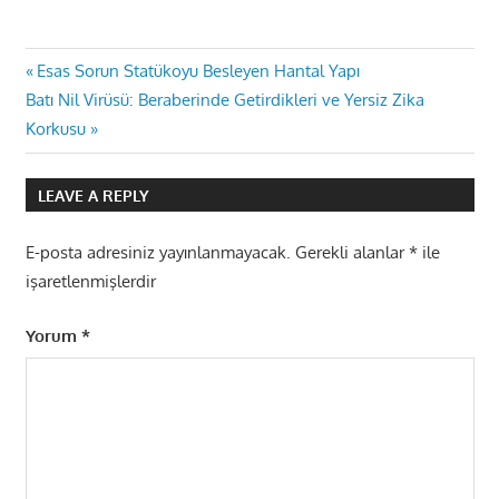
Yazı
Previous
Esas Sorun Statükoyu Besleyen Hantal Yapı
Next
Post:
Batı Nil Virüsü: Beraberinde Getirdikleri ve Yersiz Zika
gezinmesi
Post:
Korkusu
LEAVE A REPLY
E-posta adresiniz yayınlanmayacak.
Gerekli alanlar
*
ile
işaretlenmişlerdir
Yorum
*