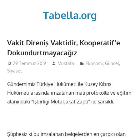
Skip
to
Tabella.org
content
Vakit Direniş Vaktidir, Kooperatif’e
Dokundurtmayacağız
29 Temmuz 2019
Mustafa
Ekonomi
,
Güncel
,
Siyaset
Gündemimiz Türkiye Hükûmeti ile Kuzey Kıbrıs
Hükûmeti arasında imzalanan mali protokolle ve eğitim
alanındaki “İşbirliği Mutabakat Zaptı” ile sarsıldı.
Şüphesiz ki bu imzalanan belgelerden en çarpıcı olan