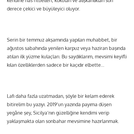
kendine has ritüelleri, kokuları ve alışkanlıkları son
derece çekici ve büyüleyici oluyor.
Serin bir temmuz akşamında yapılan muhabbet, bir
ağustos sabahında yenilen karpuz veya haziran başında
atılan ilk yüzme kulaçları. Bu saydıklarım, mevsimi keyifli
kılan özelliklerden sadece bir kaçıdır elbette…
Lafı daha fazla uzatmadan, şöyle bir kelam ederek
bitirelim bu yazıyı. 2019’un yazında payıma düşen
yegâne şey, Sicilya’nın güzelliğine kendimi verip
yaklaşmakta olan sonbahar mevsimine hazırlanmak.