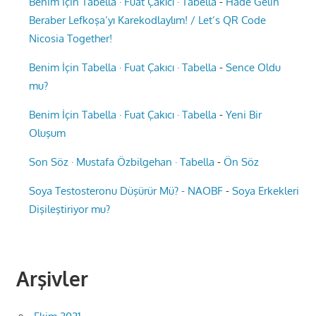
Benim İçin Tabella · Fuat Çakıcı · Tabella
-
Hade Gelin
Beraber Lefkoşa’yı Karekodlaylım! / Let’s QR Code
Nicosia Together!
Benim İçin Tabella · Fuat Çakıcı · Tabella
-
Sence Oldu
mu?
Benim İçin Tabella · Fuat Çakıcı · Tabella
-
Yeni Bir
Oluşum
Son Söz · Mustafa Özbilgehan · Tabella
-
Ön Söz
Soya Testosteronu Düşürür Mü? - NAOBF
-
Soya Erkekleri
Dişileştiriyor mu?
Arşivler