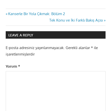
Yazı
Previous
Kanserle Bir Yola Çıkmak: Bölüm 2
Post:
Next
Tek Konu ve İki Farklı Bakış Açısı
gezinmesi
Post:
LEAVE A REPLY
E-posta adresiniz yayınlanmayacak.
Gerekli alanlar
*
ile
işaretlenmişlerdir
Yorum
*