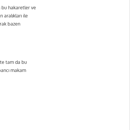
m bu hakaretler ve
 aralıkları ile
arak bazen
İşte tam da bu
yabancı makam