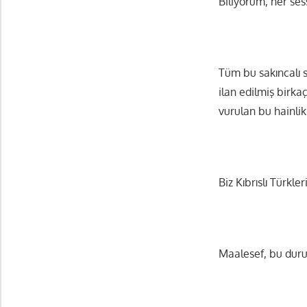
Biliyorum, her sess
Tüm bu sakıncalı s
ilan edilmiş birka
vurulan bu hainli
Biz Kıbrıslı Türkle
Maalesef, bu durum