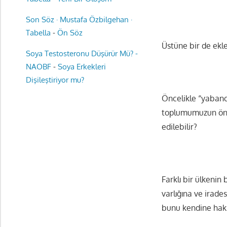
Son Söz · Mustafa Özbilgehan ·
Tabella
-
Ön Söz
Üstüne bir de ekl
Soya Testosteronu Düşürür Mü? -
NAOBF
-
Soya Erkekleri
Dişileştiriyor mu?
Öncelikle “yabancı
toplumumuzun önem
edilebilir?
Farklı bir ülkenin
varlığına ve irade
bunu kendine hak 