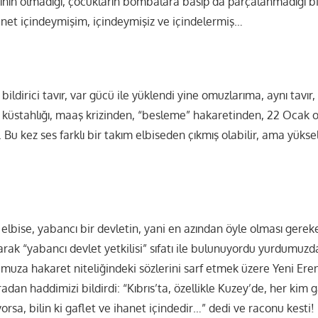
şının olmadığı, çocukların bombalara basıp da parçalanmadığı bi
anet içindeymişim, içindeymişiz ve içindelermiş…
bildirici tavır, var gücü ile yüklendi yine omuzlarıma, aynı tavır,
küstahlığı, maaş krizinden, “besleme” hakaretinden, 22 Ocak o
Bu kez ses farklı bir takım elbiseden çıkmış olabilir, ama yüksel
lbise, yabancı bir devletin, yani en azından öyle olması gereke
larak “yabancı devlet yetkilisi” sıfatı ile bulunuyordu yurdumuzda
umuza hakaret niteliğindeki sözlerini sarf etmek üzere Yeni Ere
radan haddimizi bildirdi: “Kıbrıs’ta, özellikle Kuzey’de, her kim
rsa, bilin ki gaflet ve ihanet içindedir…” dedi ve raconu kesti!