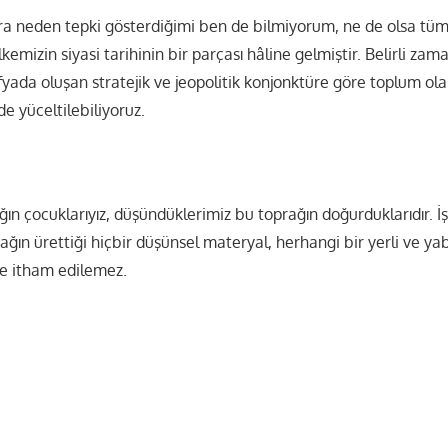
ara neden tepki gösterdiğimi ben de bilmiyorum, ne de olsa tü
emizin siyasi tarihinin bir parçası hâline gelmiştir. Belirli zaman
fyada oluşan stratejik ve jeopolitik konjonktüre göre toplum ol
de yüceltilebiliyoruz.
ın çocuklarıyız, düşündüklerimiz bu toprağın doğurduklarıdır. 
ağın ürettiği hiçbir düşünsel materyal, herhangi bir yerli ve 
le itham edilemez.