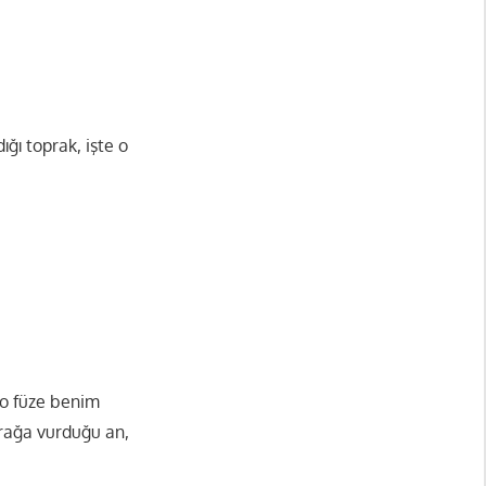
ı toprak, işte o
 o füze benim
prağa vurduğu an,