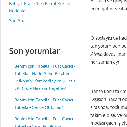
Acı, kan ve gözya
Birleşik Krallık’taki Petrol Krizi ve
eğer, gaflet ve ih
Nedenleri
Son Söz
O suçlayıcı ve had 
tanıyorum ben bu 
Son yorumlar
Afrika
davasından. 
her zaman aynı!
Benim İçin Tabella · Fuat Çakıcı ·
Tabella
-
Hade Gelin Beraber
Lefkoşa’yı Karekodlaylım! / Let’s
QR Code Nicosia Together!
Bahse konu takım e
Dışişleri Bakanı o
Benim İçin Tabella · Fuat Çakıcı ·
sırasında, toplum
Tabella
-
Sence Oldu mu?
takım elbise, ve o
Benim İçin Tabella · Fuat Çakıcı ·
modası geçmiş diyo
Tabella
-
Yeni Bir Oluşum