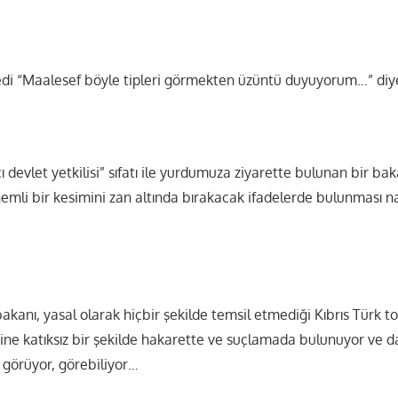
edi “Maalesef böyle tipleri görmekten üzüntü duyuyorum…” diy
 devlet yetkilisi” sıfatı ile yurdumuza ziyarette bulunan bir ba
li bir kesimini zan altında bırakacak ifadelerde bulunması na
 bakanı, yasal olarak hiçbir şekilde temsil etmediği Kıbrıs Türk
sine katıksız bir şekilde hakarette ve suçlamada bulunuyor ve 
görüyor, görebiliyor…