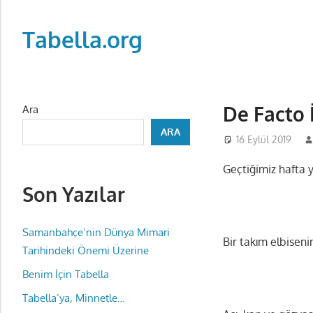
Skip
to
Tabella.org
content
De Facto 
Ara
ARA
16 Eylül 2019
Geçtiğimiz hafta 
Son Yazılar
Samanbahçe’nin Dünya Mimari
Bir takım elbisen
Tarihindeki Önemi Üzerine
Benim İçin Tabella
Tabella’ya, Minnetle…