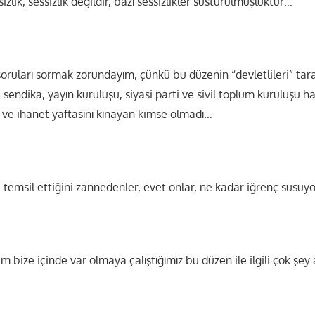
izlik, sessizlik değildir, bazı sessizlikler susturulmuşluktur…
oruları sormak zorundayım, çünkü bu düzenin “devletlileri” tara
ç sendika, yayın kuruluşu, siyasi parti ve sivil toplum kuruluşu h
k ve ihanet yaftasını kınayan kimse olmadı…
ri temsil ettiğini zannedenler, evet onlar, ne kadar iğrenç susuyo
 bize içinde var olmaya çalıştığımız bu düzen ile ilgili çok şey