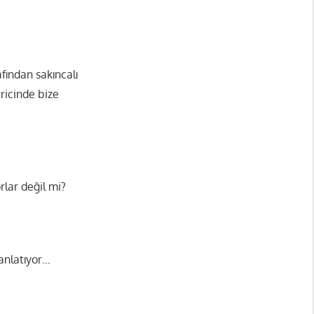
fından sakıncalı
aricinde bize
rlar değil mi?
 anlatıyor…