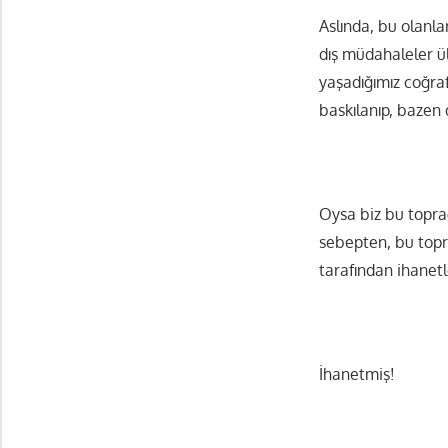
Aslında, bu olanl
dış müdahaleler ülk
yaşadığımız coğra
baskılanıp, bazen 
Oysa biz bu toprağ
sebepten, bu topr
tarafından ihanet
İhanetmiş!