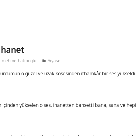
İhanet
mehmethatipoglu
Siyaset
yurdumun o güzel ve uzak köşesinden ithamkâr bir ses yükseld
in içinden yükselen o ses, ihanetten bahsetti bana, sana ve he