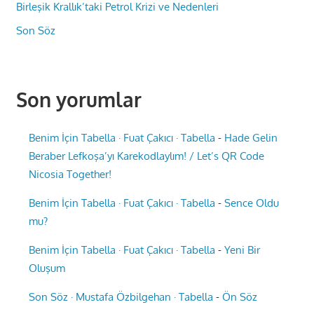
Birleşik Krallık’taki Petrol Krizi ve Nedenleri
Son Söz
Son yorumlar
Benim İçin Tabella · Fuat Çakıcı · Tabella
-
Hade Gelin
Beraber Lefkoşa’yı Karekodlaylım! / Let’s QR Code
Nicosia Together!
Benim İçin Tabella · Fuat Çakıcı · Tabella
-
Sence Oldu
mu?
Benim İçin Tabella · Fuat Çakıcı · Tabella
-
Yeni Bir
Oluşum
Son Söz · Mustafa Özbilgehan · Tabella
-
Ön Söz