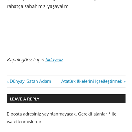
rahatça sabahımızı yaşayalım.
Kapak görseli için
tıklayınız
.
Yazı
Previous
Next
Dünyayı Satan Adam
Atatürk İlkelerini İçselleştirmek
Post:
Post:
gezinmesi
LEAVE A REPLY
E-posta adresiniz yayınlanmayacak.
Gerekli alanlar
*
ile
işaretlenmişlerdir