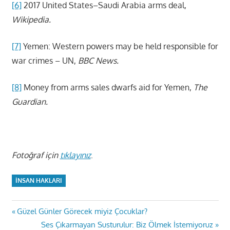
[6]
2017 United States–Saudi Arabia arms deal,
Wikipedia.
[7]
Yemen: Western powers may be held responsible for
war crimes – UN,
BBC News.
[8]
Money from arms sales dwarfs aid for Yemen,
The
Guardian.
Fotoğraf için
tıklayınız
.
İNSAN HAKLARI
Yazı
Previous
Güzel Günler Görecek miyiz Çocuklar?
Post:
Next
Ses Çıkarmayan Susturulur: Biz Ölmek İstemiyoruz