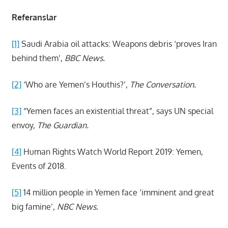
Referanslar
[1]
Saudi Arabia oil attacks: Weapons debris ‘proves Iran
behind them’,
BBC News.
[2]
‘Who are Yemen’s Houthis?’,
The Conversation.
[3]
“Yemen faces an existential threat”, says UN special
envoy,
The Guardian.
[4]
Human Rights Watch World Report 2019: Yemen,
Events of 2018.
[5]
14 million people in Yemen face ‘imminent and great
big famine’,
NBC News.