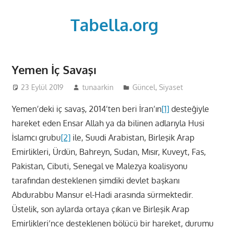
Skip
to
Tabella.org
content
Yemen İç Savaşı
23 Eylül 2019
tunaarkin
Güncel
,
Siyaset
Yemen’deki iç savaş, 2014’ten beri İran’ın
[1]
desteğiyle
hareket eden Ensar Allah ya da bilinen adlarıyla Husi
İslamcı grubu
[2]
ile, Suudi Arabistan, Birleşik Arap
Emirlikleri, Ürdün, Bahreyn, Sudan, Mısır, Kuveyt, Fas,
Pakistan, Cibuti, Senegal ve Malezya koalisyonu
tarafından desteklenen şimdiki devlet başkanı
Abdurabbu Mansur el-Hadi arasında sürmektedir.
Üstelik, son aylarda ortaya çıkan ve Birleşik Arap
Emirlikleri’nce desteklenen bölücü bir hareket, durumu