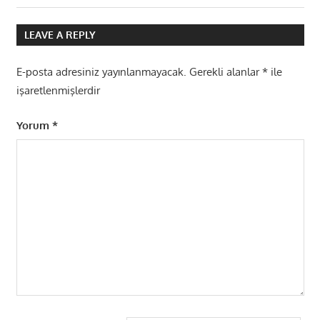
gezinmesi
Post:
LEAVE A REPLY
E-posta adresiniz yayınlanmayacak.
Gerekli alanlar
*
ile
işaretlenmişlerdir
Yorum
*