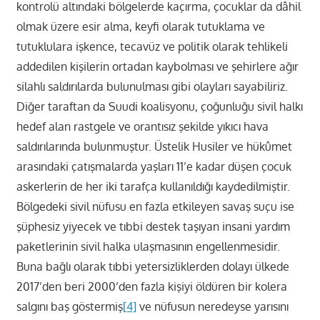
kontrolü altındaki bölgelerde kaçırma, çocuklar da dâhil
olmak üzere esir alma, keyfi olarak tutuklama ve
tutuklulara işkence, tecavüz ve politik olarak tehlikeli
addedilen kişilerin ortadan kaybolması ve şehirlere ağır
silahlı saldırılarda bulunulması gibi olayları sayabiliriz.
Diğer taraftan da Suudi koalisyonu, çoğunluğu sivil halkı
hedef alan rastgele ve orantısız şekilde yıkıcı hava
saldırılarında bulunmuştur. Üstelik Husiler ve hükûmet
arasındaki çatışmalarda yaşları 11’e kadar düşen çocuk
askerlerin de her iki tarafça kullanıldığı kaydedilmiştir.
Bölgedeki sivil nüfusu en fazla etkileyen savaş suçu ise
şüphesiz yiyecek ve tıbbi destek taşıyan insani yardım
paketlerinin sivil halka ulaşmasının engellenmesidir.
Buna bağlı olarak tıbbi yetersizliklerden dolayı ülkede
2017’den beri 2000’den fazla kişiyi öldüren bir kolera
salgını baş göstermiş
[4]
ve nüfusun neredeyse yarısını