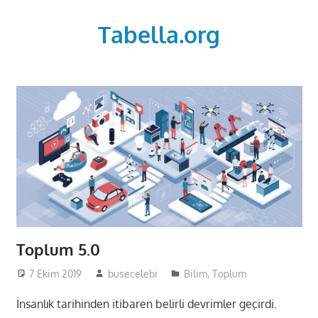
Skip
to
Tabella.org
content
Toplum 5.0
7 Ekim 2019
busecelebi
Bilim
,
Toplum
İnsanlık tarihinden itibaren belirli devrimler geçirdi.