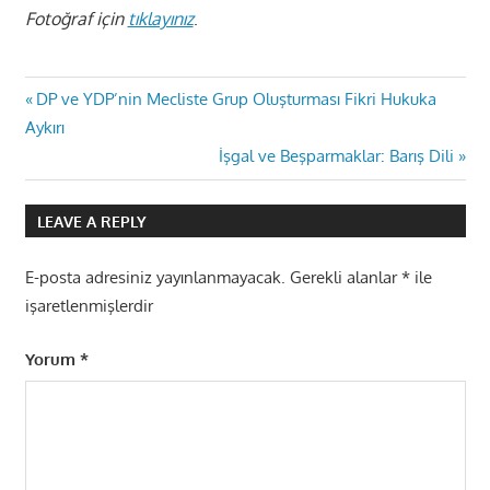
Fotoğraf için
tıklayınız
.
Yazı
Previous
DP ve YDP’nin Mecliste Grup Oluşturması Fikri Hukuka
Post:
Aykırı
gezinmesi
Next
İşgal ve Beşparmaklar: Barış Dili
Post:
LEAVE A REPLY
E-posta adresiniz yayınlanmayacak.
Gerekli alanlar
*
ile
işaretlenmişlerdir
Yorum
*