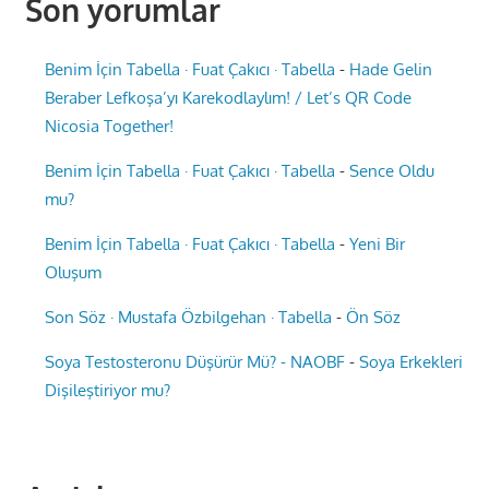
Son yorumlar
Benim İçin Tabella · Fuat Çakıcı · Tabella
-
Hade Gelin
Beraber Lefkoşa’yı Karekodlaylım! / Let’s QR Code
Nicosia Together!
Benim İçin Tabella · Fuat Çakıcı · Tabella
-
Sence Oldu
mu?
Benim İçin Tabella · Fuat Çakıcı · Tabella
-
Yeni Bir
Oluşum
Son Söz · Mustafa Özbilgehan · Tabella
-
Ön Söz
Soya Testosteronu Düşürür Mü? - NAOBF
-
Soya Erkekleri
Dişileştiriyor mu?