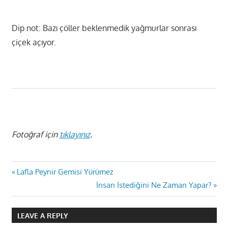
Dip not: Bazı çöller beklenmedik yağmurlar sonrası
çiçek açıyor.
Fotoğraf için
tıklayınız
.
Yazı
Previous
Lafla Peynir Gemisi Yürümez
Post:
Next
İnsan İstediğini Ne Zaman Yapar?
gezinmesi
Post:
LEAVE A REPLY