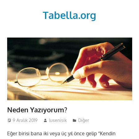
Skip
to
Tabella.org
content
Neden Yazıyorum?
9 Aralık 2019
lusenisik
Diğer
Eğer birisi bana iki veya üç yıl önce gelip “Kendin