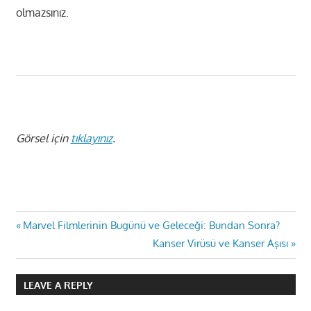
olmazsınız.
Görsel için
tıklayınız
.
Yazı
Previous
Marvel Filmlerinin Bugünü ve Geleceği: Bundan Sonra?
Post:
Next
Kanser Virüsü ve Kanser Aşısı
gezinmesi
Post:
LEAVE A REPLY