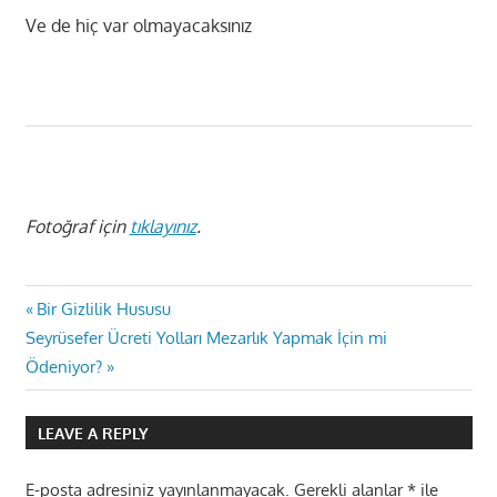
Ve de hiç var olmayacaksınız
Fotoğraf için
tıklayınız
.
Yazı
Previous
Bir Gizlilik Hususu
Next
Post:
Seyrüsefer Ücreti Yolları Mezarlık Yapmak İçin mi
gezinmesi
Post:
Ödeniyor?
LEAVE A REPLY
E-posta adresiniz yayınlanmayacak.
Gerekli alanlar
*
ile