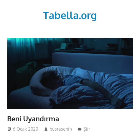
Skip
to
Tabella.org
content
Beni Uyandırma
6 Ocak 2020
busrasenin
Şiir