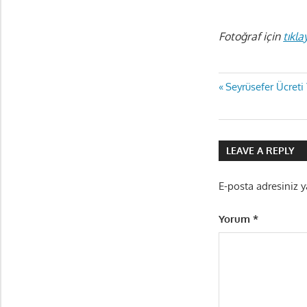
Fotoğraf için
tıkla
Yazı
Previous
Seyrüsefer Ücreti
Post:
gezinmes
LEAVE A REPLY
E-posta adresiniz 
Yorum
*