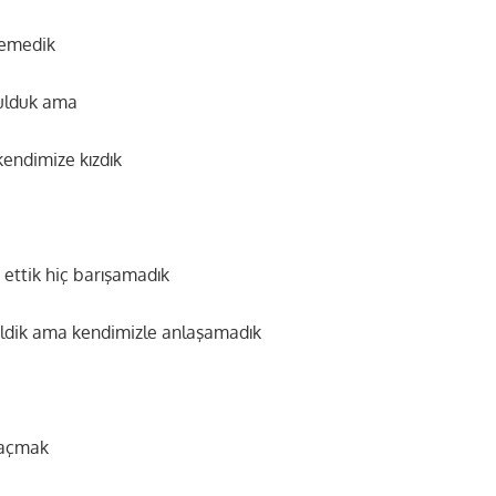
şemedik
bulduk ama
kendimize kızdık
 ettik hiç barışamadık
ildik ama kendimizle anlaşamadık
 kaçmak