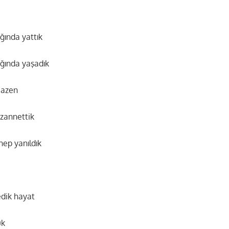
ında yattık
ğında yaşadık
bazen
 zannettik
ep yanıldık
edik hayat
ük