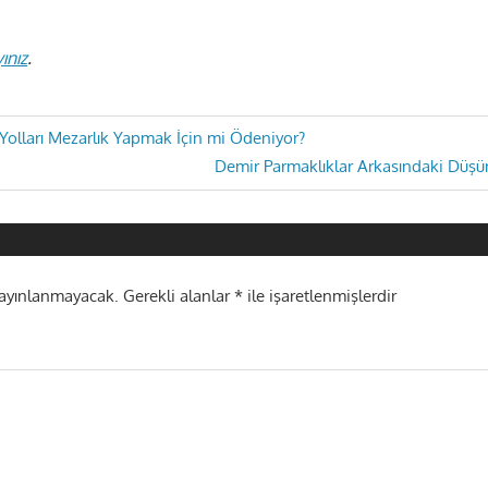
yınız
.
 Yolları Mezarlık Yapmak İçin mi Ödeniyor?
Next
Demir Parmaklıklar Arkasındaki Düşün
i
Post:
yayınlanmayacak.
Gerekli alanlar
*
ile işaretlenmişlerdir