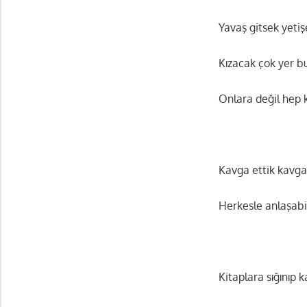
Yavaş gitsek yeti
Kızacak çok yer 
Onlara değil hep 
Kavga ettik kavga
Herkesle anlaşab
Kitaplara sığınıp