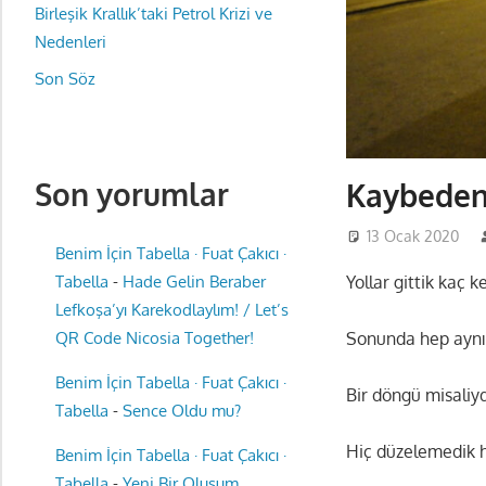
Birleşik Krallık’taki Petrol Krizi ve
Nedenleri
Son Söz
Son yorumlar
Kaybeden
13 Ocak 2020
Benim İçin Tabella · Fuat Çakıcı ·
Yollar gittik kaç k
Tabella
-
Hade Gelin Beraber
Lefkoşa’yı Karekodlaylım! / Let’s
Sonunda hep aynı
QR Code Nicosia Together!
Benim İçin Tabella · Fuat Çakıcı ·
Bir döngü misaliy
Tabella
-
Sence Oldu mu?
Hiç düzelemedik h
Benim İçin Tabella · Fuat Çakıcı ·
Tabella
-
Yeni Bir Oluşum