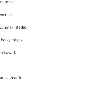
 unutmak
evinmek
avunmak istedik
hep yanlıştık
 bu hayatta
dan olamadık