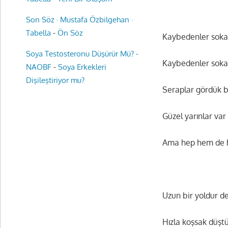
Son Söz · Mustafa Özbilgehan ·
Tabella
-
Ön Söz
Kaybedenler sokağ
Soya Testosteronu Düşürür Mü? -
Kaybedenler soka
NAOBF
-
Soya Erkekleri
Dişileştiriyor mu?
Seraplar gördük 
Güzel yarınlar var
Ama hep hem de h
Uzun bir yoldur d
Hızla koşsak düşt