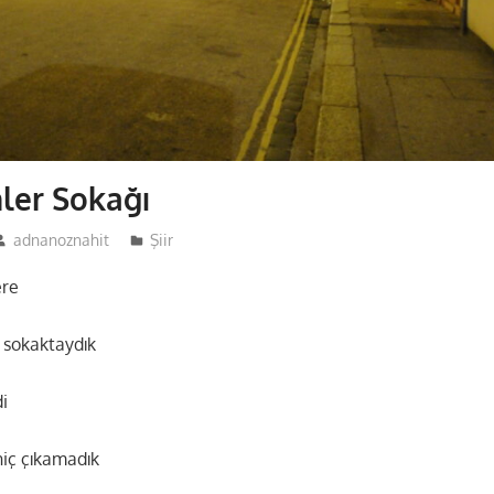
ler Sokağı
adnanoznahit
Şiir
ere
 sokaktaydık
di
iç çıkamadık