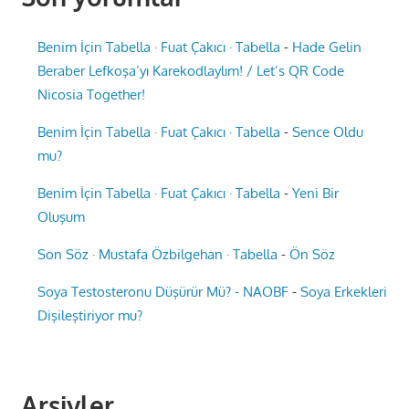
Benim İçin Tabella · Fuat Çakıcı · Tabella
-
Hade Gelin
Beraber Lefkoşa’yı Karekodlaylım! / Let’s QR Code
Nicosia Together!
Benim İçin Tabella · Fuat Çakıcı · Tabella
-
Sence Oldu
mu?
Benim İçin Tabella · Fuat Çakıcı · Tabella
-
Yeni Bir
Oluşum
Son Söz · Mustafa Özbilgehan · Tabella
-
Ön Söz
Soya Testosteronu Düşürür Mü? - NAOBF
-
Soya Erkekleri
Dişileştiriyor mu?
Arşivler