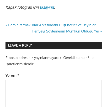
Kapak fotoğrafı için
tıklayınız
.
Yazı
Previous
Demir Parmaklıklar Arkasındaki Düşünceler ve Beyinler
Post:
Next
Her Şeyi Söylemenin Mümkün Olduğu Yer
gezinmesi
Post:
LEAVE A REPLY
E-posta adresiniz yayınlanmayacak.
Gerekli alanlar
*
ile
işaretlenmişlerdir
Yorum
*