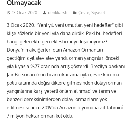
Olmayacak
13 Ocak 2020
denkkarsli
Çevre
,
Siyaset
3 Ocak 2020. “Yeni yıl, yeni umutlar, yeni hedefler” gibi
klişe sözlerle bir yeni yıla daha girdik. Peki bu hedefleri
hangi gelecekte gerçekleştirmeyi düşünüyoruz?
Dünya’nın akciğerleri olan Amazon Ormanları
geçtiğimiz yıl alev alev yandı, orman yangınları önceki
yıla kıyasla %77 oranında artış gösterdi. Brezilya başkanı
Jair Borsonaro’nun ticari çıkar amacıyla çevre koruma
politikalarında değişikliklere gitmesinden dolayı orman
yangınlarına karşı yeterli önlem alınmadı ve tarım ve
benzeri gereksinimlerden dolayı ormanların yok
edilmesi sonucu 2019’da Amazon biyomuna ait tahminî
7 milyon hektar orman kül oldu.