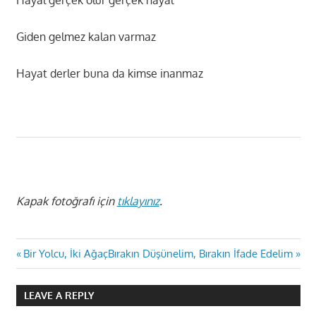
Hayal gerçek olur gerçek hayal
Giden gelmez kalan varmaz
Hayat derler buna da kimse inanmaz
Kapak fotoğrafı için
tıklayınız
.
Yazı
Previous
Next
Bir Yolcu, İki Ağaç
Bırakın Düşünelim, Bırakın İfade Edelim
Post:
Post:
gezinmesi
LEAVE A REPLY