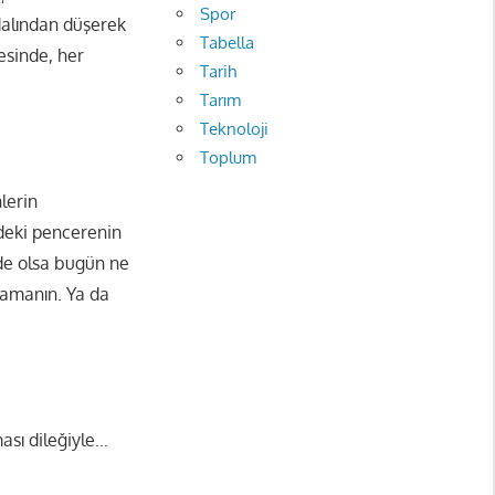
Spor
dalından düşerek
Tabella
esinde, her
Tarih
Tarım
Teknoloji
Toplum
lerin
zdeki pencerenin
 de olsa bugün ne
şamanın. Ya da
ası dileğiyle…