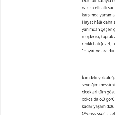
Dolu bir kafayla b
dakika elli altı sa
karşımda yansımaya
Hayat hâlâ daha ak
yanımdan geçen gü
müjdecisi, toprak
renkli hâli (evet, 
“Hayat ne ara du
İçimdeki yolculuğ
sevdiğim mevsimini
çiçekleri tüm göst
çokça da ölü görü
kadar yaşam dolu.
(
Prunus spp.
) çiç