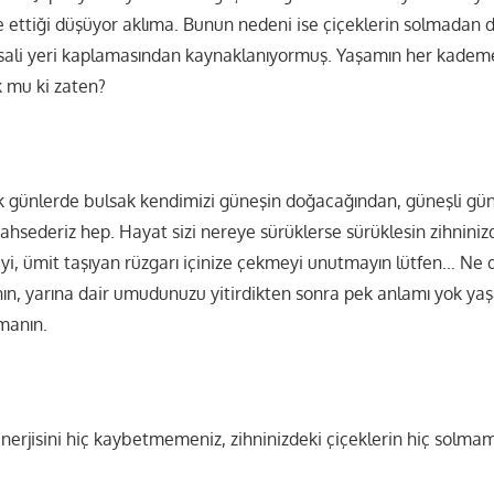
de ettiği düşüyor aklıma. Bunun nedeni ise çiçeklerin solmadan 
sali yeri kaplamasından kaynaklanıyormuş. Yaşamın her kadem
ok mu ki zaten?
 günlerde bulsak kendimizi güneşin doğacağından, güneşli gün
hsederiz hep. Hayat sizi nereye sürüklerse sürüklesin zihnini
yi, ümit taşıyan rüzgarı içinize çekmeyi unutmayın lütfen… Ne
nın, yarına dair umudunuzu yitirdikten sonra pek anlamı yok ya
manın.
nerjisini hiç kaybetmemeniz, zihninizdeki çiçeklerin hiç solmam