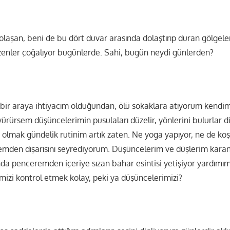
aşan, beni de bu dört duvar arasında dolaştırıp duran gölgel
zenler çoğalıyor bugünlerde. Sahi, bugün neydi günlerden?
ir araya ihtiyacım olduğundan, ölü sokaklara atıyorum kendim
yürürsem düşüncelerimin pusulaları düzelir, yönlerini bulurlar d
olmak gündelik rutinim artık zaten. Ne yoga yapıyor, ne de koş
mden dışarısını seyrediyorum. Düşüncelerim ve düşlerim karan
da penceremden içeriye sızan bahar esintisi yetişiyor yardımıma
imizi kontrol etmek kolay, peki ya düşüncelerimizi?