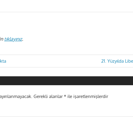
in
tıklayınız
.
Next
kta
21. Yüzyılda Li
Post:
i
yayınlanmayacak.
Gerekli alanlar
*
ile işaretlenmişlerdir