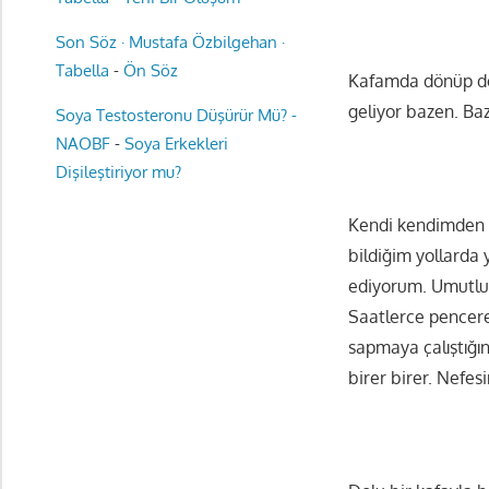
Son Söz · Mustafa Özbilgehan ·
Tabella
-
Ön Söz
Kafamda dönüp dol
geliyor bazen. Ba
Soya Testosteronu Düşürür Mü? -
NAOBF
-
Soya Erkekleri
Dişileştiriyor mu?
Kendi kendimden b
bildiğim yollarda 
ediyorum. Umutlu 
Saatlerce pencere
sapmaya çalıştığın
birer birer. Nefes