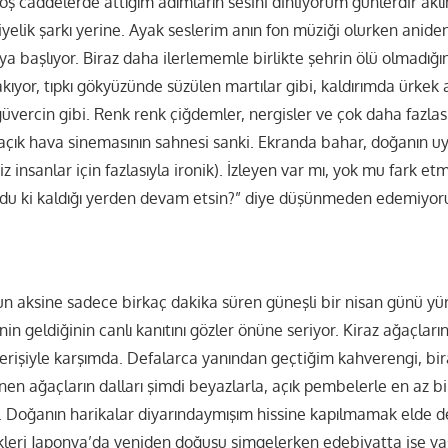
oş caddelerde attığım adımların sesini dinliyorum günlerdir akl
niyelik şarkı yerine. Ayak seslerim anın fon müziği olurken aniden
 başlıyor. Biraz daha ilerlememle birlikte şehrin ölü olmadığı
ıyor, tıpkı gökyüzünde süzülen martılar gibi, kaldırımda ürkek 
vercin gibi. Renk renk çiğdemler, nergisler ve çok daha fazlas
 açık hava sinemasının sahnesi sanki. Ekranda bahar, doğanın uy
biz insanlar için fazlasıyla ironik). İzleyen var mı, yok mu fark e
rdu ki kaldığı yerden devam etsin?” diye düşünmeden edemiyo
un aksine sadece birkaç dakika süren güneşli bir nisan günü yür
n geldiğinin canlı kanıtını gözler önüne seriyor. Kiraz ağaçlar
erişiyle karşımda. Defalarca yanından geçtiğim kahverengi, bir
nen ağaçların dalları şimdi beyazlarla, açık pembelerle en az b
 Doğanın harikalar diyarındaymışım hissine kapılmamak elde değ
ekleri Japonya’da yeniden doğuşu simgelerken edebiyatta ise 