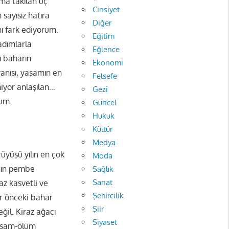
ıma takılan üç
Cinsiyet
 sayısız hatıra
Diğer
nı fark ediyorum.
Eğitim
adımlarla
Eğlence
ı baharın
Ekonomi
anışı, yaşamın en
Felsefe
tmiyor anlaşılan…
Gezi
rum.
Güncel
Hukuk
Kültür
Medya
üyüşü yılın en çok
Moda
ının pembe
Sağlık
Sanat
az kasvetli ve
Şehircilik
ir önceki bahar
Şiir
il. Kiraz ağacı
Siyaset
yaşam-ölüm