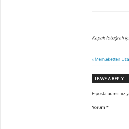
Kapak fotoğrafı iç
Yazı
Previous
Memleketten Uza
Post:
gezinmes
LEAVE A REPLY
E-posta adresiniz 
Yorum
*