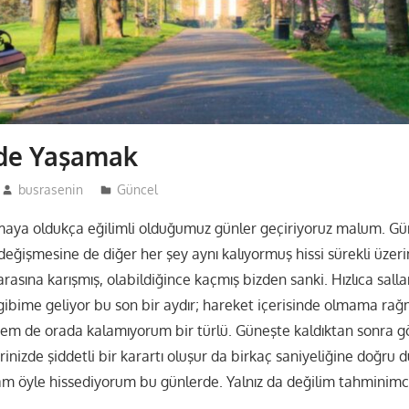
de Yaşamak
busrasenin
Güncel
maya oldukça eğilimli olduğumuz günler geçiriyoruz malum. Gün
 değişmesine de diğer her şey aynı kalıyormuş hissi sürekli üzer
rasına karışmış, olabildiğince kaçmış bizden sanki. Hızlıca sall
gibime geliyor bu son bir aydır; hareket içerisinde olmama rağ
em de orada kalamıyorum bir türlü. Güneşte kaldıktan sonra g
rinizde şiddetli bir karartı oluşur da birkaç saniyeliğine doğru 
am öyle hissediyorum bu günlerde. Yalnız da değilim tahminimc