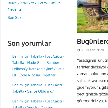
Birleşik Krallık’taki Petrol Krizi ve
Nedenleri
Son Söz
Bugünler
Son yorumlar
20 Nisan 2020
Benim İçin Tabella · Fuat Çakıcı ·
Yaşadığımızı unut
Tabella
-
Hade Gelin Beraber
tarihler değişiyor
Lefkoşa’yı Karekodlaylım! / Let’s
zaman bulutların a
QR Code Nicosia Together!
salıncaktaymışım 
Benim İçin Tabella · Fuat Çakıcı ·
gidemiyorum, gits
Tabella
-
Sence Oldu mu?
geçtiğinizde gözle
göremeziniz ya, t
Benim İçin Tabella · Fuat Çakıcı ·
Tabella
-
Yeni Bir Oluşum