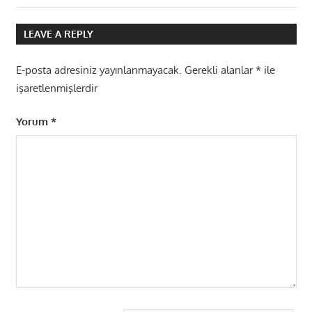
Post:
Post:
gezinmesi
LEAVE A REPLY
E-posta adresiniz yayınlanmayacak.
Gerekli alanlar
*
ile
işaretlenmişlerdir
Yorum
*