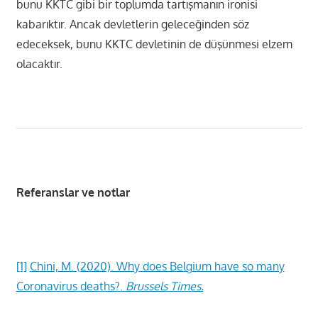
bunu KKTC gibi bir toplumda tartışmanın ironisi
kabarıktır. Ancak devletlerin geleceğinden söz
edeceksek, bunu KKTC devletinin de düşünmesi elzem
olacaktır.
Referanslar ve notlar
[1]
Chini, M. (2020). Why does Belgium have so many
Coronavirus deaths?.
Brussels Times.