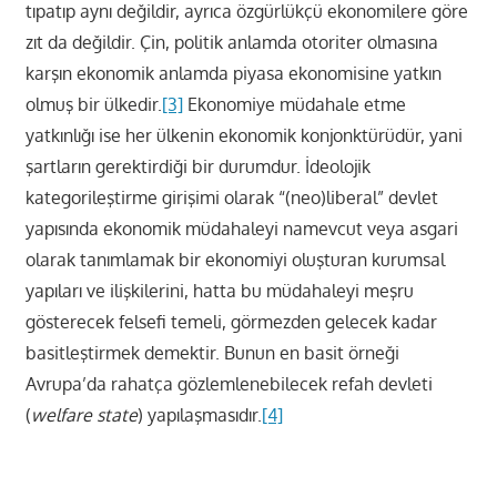
tıpatıp aynı değildir, ayrıca özgürlükçü ekonomilere göre
zıt da değildir. Çin, politik anlamda otoriter olmasına
karşın ekonomik anlamda piyasa ekonomisine yatkın
olmuş bir ülkedir.
[3]
Ekonomiye müdahale etme
yatkınlığı ise her ülkenin ekonomik konjonktürüdür, yani
şartların gerektirdiği bir durumdur. İdeolojik
kategorileştirme girişimi olarak “(neo)liberal” devlet
yapısında ekonomik müdahaleyi namevcut veya asgari
olarak tanımlamak bir ekonomiyi oluşturan kurumsal
yapıları ve ilişkilerini, hatta bu müdahaleyi meşru
gösterecek felsefi temeli, görmezden gelecek kadar
basitleştirmek demektir. Bunun en basit örneği
Avrupa’da rahatça gözlemlenebilecek refah devleti
(
welfare state
) yapılaşmasıdır.
[4]