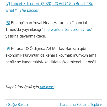
[7]
Lancet Editörleri. (2020). COVID-19 in Brazil: “So
what?”.
The Lancet
.
[8]
Bu argüman Yuval Noah Harari’nin Financial
Times’da yayımladığı “
The world after coronavirus
”
yazısına dayanmaktadır.
[9]
Burada DSÖ dışında AB Merkez Bankası gibi
ekonomik kurumları da kenara koymak mümkün ama
henüz ne kadar etkisiz kaldıkları gözlemlenebilir değil.
Kapak fotoğrafı için
tıklayınız
.
Yazı
Previous
Next
Göğe Bakalım
Karantina Etkisine Tepki