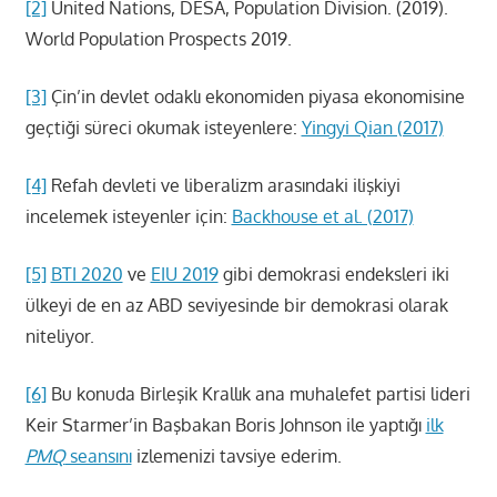
[2]
United Nations, DESA, Population Division. (2019).
World Population Prospects 2019.
[3]
Çin’in devlet odaklı ekonomiden piyasa ekonomisine
geçtiği süreci okumak isteyenlere:
Yingyi Qian (2017)
[4]
Refah devleti ve liberalizm arasındaki ilişkiyi
incelemek isteyenler için:
Backhouse et al. (2017)
[5]
BTI 2020
ve
EIU 2019
gibi demokrasi endeksleri iki
ülkeyi de en az ABD seviyesinde bir demokrasi olarak
niteliyor.
[6]
Bu konuda Birleşik Krallık ana muhalefet partisi lideri
Keir Starmer’in Başbakan Boris Johnson ile yaptığı
ilk
PMQ
seansını
izlemenizi tavsiye ederim.