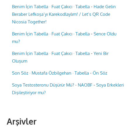
Benim İçin Tabella · Fuat Çakıcı · Tabella
-
Hade Gelin
Beraber Lefkoşa’yı Karekodlaylım! / Let’s QR Code
Nicosia Together!
Benim İçin Tabella · Fuat Çakıcı · Tabella
-
Sence Oldu
mu?
Benim İçin Tabella · Fuat Çakıcı · Tabella
-
Yeni Bir
Oluşum
Son Söz · Mustafa Özbilgehan · Tabella
-
Ön Söz
Soya Testosteronu Düşürür Mü? - NAOBF
-
Soya Erkekleri
Dişileştiriyor mu?
Arşivler