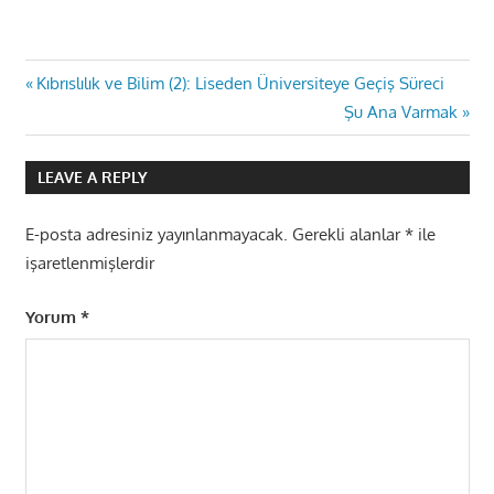
Yazı
Previous
Kıbrıslılık ve Bilim (2): Liseden Üniversiteye Geçiş Süreci
Post:
Next
Şu Ana Varmak
gezinmesi
Post:
LEAVE A REPLY
E-posta adresiniz yayınlanmayacak.
Gerekli alanlar
*
ile
işaretlenmişlerdir
Yorum
*