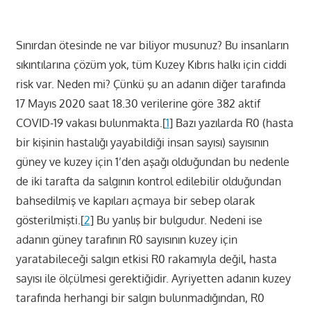
Sınırdan ötesinde ne var biliyor musunuz? Bu insanların
sıkıntılarına çözüm yok, tüm Kuzey Kıbrıs halkı için ciddi
risk var. Neden mi? Çünkü şu an adanın diğer tarafında
17 Mayıs 2020 saat 18.30 verilerine göre 382 aktif
COVID-19 vakası bulunmakta.[
1
] Bazı yazılarda R0 (hasta
bir kişinin hastalığı yayabildiği insan sayısı) sayısının
güney ve kuzey için 1’den aşağı olduğundan bu nedenle
de iki tarafta da salgının kontrol edilebilir olduğundan
bahsedilmiş ve kapıları açmaya bir sebep olarak
gösterilmişti.[
2
] Bu yanlış bir bulgudur. Nedeni ise
adanın güney tarafının R0 sayısının kuzey için
yaratabileceği salgın etkisi R0 rakamıyla değil, hasta
sayısı ile ölçülmesi gerektiğidir. Ayriyetten adanın kuzey
tarafında herhangi bir salgın bulunmadığından, R0