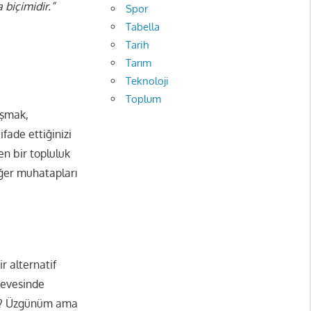
a biçimidir.”
Spor
Tabella
Tarih
Tarım
Teknoloji
Toplum
uşmak,
fade ettiğinizi
en bir topluluk
eğer muhatapları
r alternatif
rçevesinde
uz? Üzgünüm ama