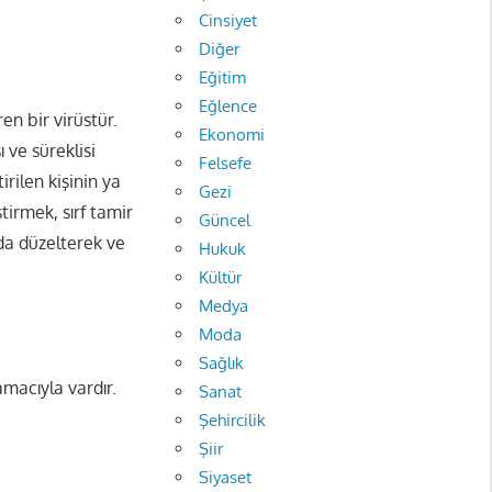
Cinsiyet
Diğer
Eğitim
Eğlence
en bir virüstür.
Ekonomi
 ve süreklisi
Felsefe
irilen kişinin ya
Gezi
tirmek, sırf tamir
Güncel
 da düzelterek ve
Hukuk
Kültür
Medya
Moda
Sağlık
amacıyla vardır.
Sanat
Şehircilik
Şiir
Siyaset