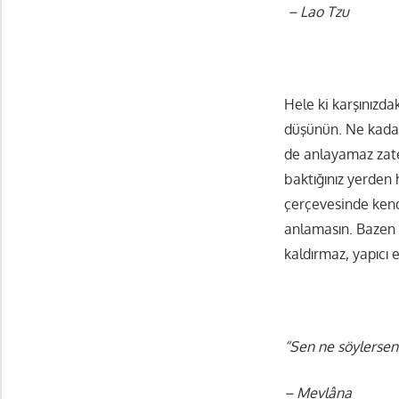
– Lao Tzu
Hele ki karşınızda
düşünün. Ne kadar
de anlayamaz zate
baktığınız yerden 
çerçevesinde kendi
anlamasın. Bazen a
kaldırmaz, yapıcı el
“Sen ne söylersen 
– Mevlâna