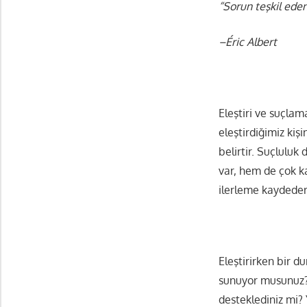
“Sorun teşkil eden 
–Éric Albert
Eleştiri ve suçlam
eleştirdiğimiz kiş
belirtir. Suçlulu
var, hem de çok k
ilerleme kaydeders
Eleştirirken bir d
sunuyor musunuz? E
desteklediniz mi?