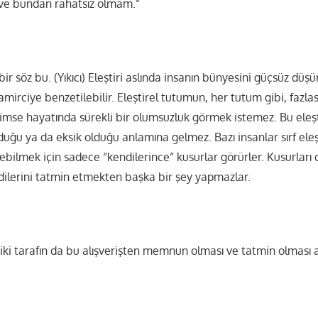
m ve bundan rahatsız olmam.”
 söz bu. (Yıkıcı) Eleştiri aslında insanın bünyesini güçsüz düşür
amirciye benzetilebilir. Eleştirel tutumun, her tutum gibi, fazlası
. Kimse hayatında sürekli bir olumsuzluk görmek istemez. Bu eleşt
lduğu ya da eksik olduğu anlamına gelmez. Bazı insanlar sırf eleş
bilmek için sadece “kendilerince” kusurlar görürler. Kusurları
ndilerini tatmin etmekten başka bir şey yapmazlar.
er iki tarafın da bu alışverişten memnun olması ve tatmin olması 