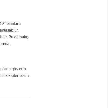
60° olanlara
ganlaşabilir.
bilir. Bu da bakış
urumda.
a özen gösterin,
ecek kişiler olsun.