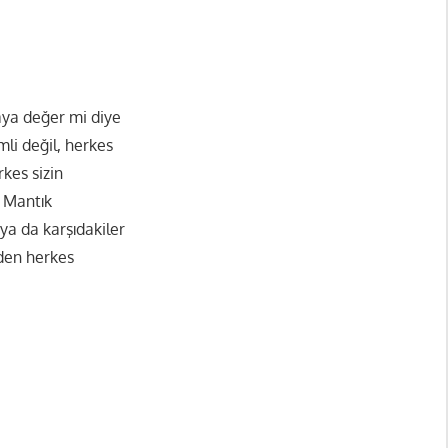
maya değer mi diye
li değil, herkes
kes sizin
. Mantık
 ya da karşıdakiler
zden herkes