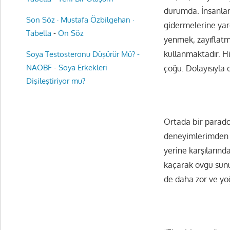
durumda. İnsanlar e
Son Söz · Mustafa Özbilgehan ·
gidermelerine yard
Tabella
-
Ön Söz
yenmek, zayıflatm
kullanmaktadır. Hi
Soya Testosteronu Düşürür Mü? -
NAOBF
-
Soya Erkekleri
çoğu. Dolayısıyla d
Dişileştiriyor mu?
Ortada bir parado
deneyimlerimden 
yerine karşıların
kaçarak övgü sunu
de daha zor ve yo