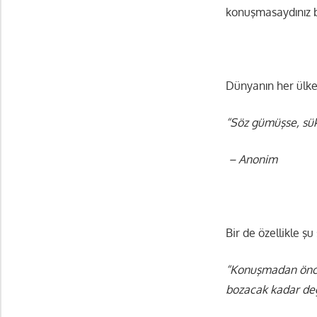
konuşmasaydınız b
Dünyanın her ülke
“Söz gümüşse, sükû
– Anonim
Bir de özellikle şu
“Konuşmadan önce 
bozacak kadar değ