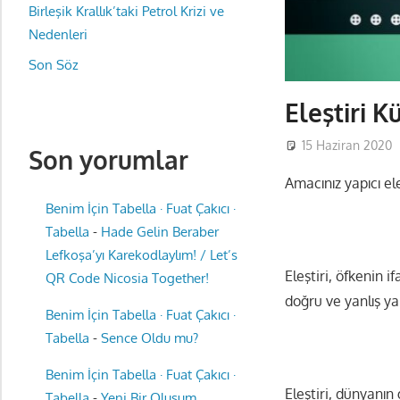
Birleşik Krallık’taki Petrol Krizi ve
Nedenleri
Son Söz
Eleştiri K
15 Haziran 2020
Son yorumlar
Amacınız yapıcı el
Benim İçin Tabella · Fuat Çakıcı ·
Tabella
-
Hade Gelin Beraber
Lefkoşa’yı Karekodlaylım! / Let’s
Eleştiri, öfkenin i
QR Code Nicosia Together!
doğru ve yanlış ya
Benim İçin Tabella · Fuat Çakıcı ·
Tabella
-
Sence Oldu mu?
Benim İçin Tabella · Fuat Çakıcı ·
Eleştiri, dünyanın
Tabella
-
Yeni Bir Oluşum