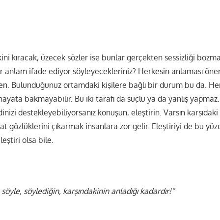
kini kıracak, üzecek sözler ise bunlar gerçekten sessizliği boz
 anlam ifade ediyor söyleyecekleriniz? Herkesin anlaması önem
n. Bulunduğunuz ortamdaki kişilere bağlı bir durum bu da. Her
hayata bakmayabilir. Bu iki tarafı da suçlu ya da yanlış yapmaz
nizi destekleyebiliyorsanız konuşun, eleştirin. Varsın karşıdaki
t gözlüklerini çıkarmak insanlara zor gelir. Eleştiriyi de bu yü
eştiri olsa bile.
söyle, söylediğin, karşındakinin anladığı kadardır!”