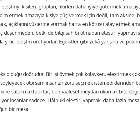
leştiriyi kişileri, grupları, fikirleri daha iyiye götürmek amacıy
ım etmek amacıyla kişiye güç vermek için değil, tam aksine, bi
ak, açıklarını yüzlerine vurmak hatta en kötüsü alay etmek am
ç düşünmeden, belki de bilgi sahibi olmadan eleştiri yapmayı s
a yıkıcı eleştiri üretiyorlar. Egoistler gibi zekâ yarışına ve polem
ks olduğu doğrudur. Bir işi övmek çok kolayken, eleştirmek çok
söyleyecek olursam insanlar zoru seçmek istemediklerinden 
dakine saldırmaktadırlar; bu maalesef meydan okumak bile değil
yor insanlar sadece. Hâlbuki eleştiri yapmak, daha fazla mesa
ğun bir mesai.