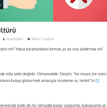
ültürü
buseozkan
Kültür
,
Toplum
eştiri mi? Yoksa karşınızdakini kırmak ya da ona saldırmak mı?
fade ediş şekli değildir. Olmamalıdır. Eleştiri, “bir insanı, bir eser
nlarını bulup göstermek amacıyla inceleme işi, tenkit”tir.
[1]
 genelinde belki de hiç olmadığı kadar yozlaşmış, kabalaşmış ve 