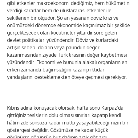
gibi etkenler makroekonomi dediğimiz, hem hükûmetin
verdiği kararlar hem de uluslararası etkenler ile
şekillenen bir olgudur. Şu an yaşanan döviz krizi ve
önümüzdeki dönemde ekonomide kaçınılmaz bir şekilde
gerçekleşecek olan küçülmeler yıllardır süre gelen
devlet politikaları yüzündendir. Döviz ve kurlardaki
artışın sebebi doların veya paundun değer
kazanmasından ziyade Türk lirasının değer kaybetmesi
yüzündendir. Ekonomi ve bununla alakalı organların en
erken zamanda bağımsızlığını kazanıp iktidar
yandaşlarını desteklemekten öteye geçmesi gerekiyor.
Kıbrıs adına konuşacak olursak, hafta sonu Karpaz’da
gittiğiniz tesislerin dolu olması sınırları kapatıp kendi
hâlimizde sonsuza kadar mutlu yaşayabileceğimizin bir
göstergesi değildir. Gözümüze ne kadar küçük
görünürse görünsün buz dağının artık göz ardı