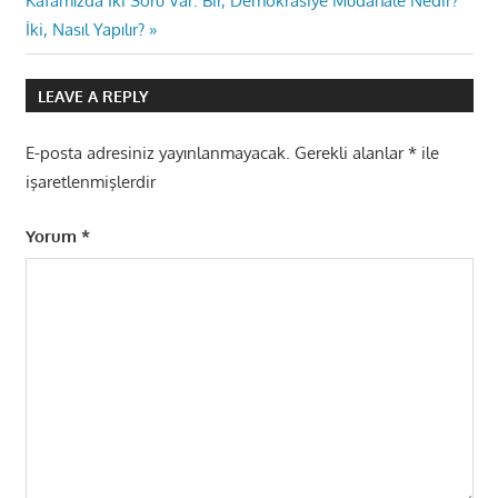
Kafamızda İki Soru Var: Bir, Demokrasiye Müdahale Nedir?
gezinmesi
Post:
İki, Nasıl Yapılır?
LEAVE A REPLY
E-posta adresiniz yayınlanmayacak.
Gerekli alanlar
*
ile
işaretlenmişlerdir
Yorum
*