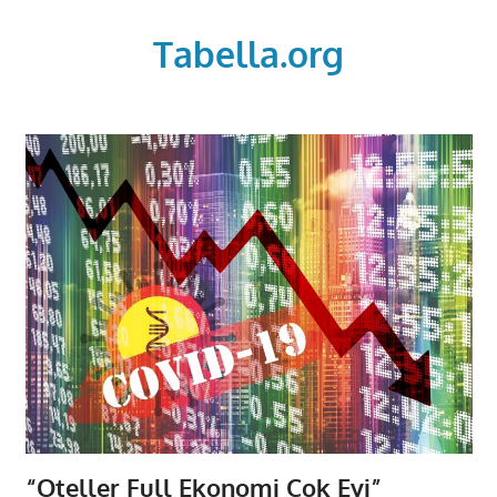
Skip
to
Tabella.org
content
“Oteller Full Ekonomi Çok Eyi”