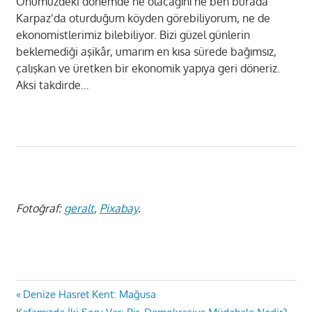
Önümüzdeki dönemde ne olacağını ne ben burada
Karpaz’da oturduğum köyden görebiliyorum, ne de
ekonomistlerimiz bilebiliyor. Bizi güzel günlerin
beklemediği aşikâr, umarım en kısa sürede bağımsız,
çalışkan ve üretken bir ekonomik yapıya geri döneriz.
Aksi takdirde…
Fotoğraf:
geralt
,
Pixabay
.
Yazı
Previous
Denize Hasret Kent: Mağusa
Next
Post: