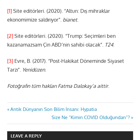
[1]
Site editörleri. (2020). “Altun: Dış mihraklar
ekonomimize saldırıyor”.
bianet
.
[2]
Site editörleri. (2020). “Trump: Seçimleri ben
kazanamazsam Çin ABD’nin sahibi olacak”.
T24
.
[3]
Evre, B. (2017). “Post-Hakikat Döneminde Siyaset
Tarzı”.
Yenidüzen
.
Fotoğrafın tüm hakları Fatma Dalokay’a aittir
.
Yazı
Previous
Antik Dünyanın Son Bilim İnsanı: Hypatia
Post:
Next
Size Ne “Kimin COVID Olduğundan”?
gezinmesi
Post:
LEAVE A REPLY