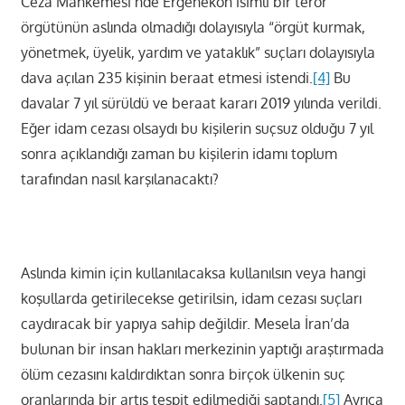
Ceza Mahkemesi’nde Ergenekon isimli bir terör
örgütünün aslında olmadığı dolayısıyla “örgüt kurmak,
yönetmek, üyelik, yardım ve yataklık” suçları dolayısıyla
dava açılan 235 kişinin beraat etmesi istendi.
[4]
Bu
davalar 7 yıl sürüldü ve beraat kararı 2019 yılında verildi.
Eğer idam cezası olsaydı bu kişilerin suçsuz olduğu 7 yıl
sonra açıklandığı zaman bu kişilerin idamı toplum
tarafından nasıl karşılanacaktı?
Aslında kimin için kullanılacaksa kullanılsın veya hangi
koşullarda getirilecekse getirilsin, idam cezası suçları
caydıracak bir yapıya sahip değildir. Mesela İran’da
bulunan bir insan hakları merkezinin yaptığı araştırmada
ölüm cezasını kaldırdıktan sonra birçok ülkenin suç
oranlarında bir artış tespit edilmediği saptandı.
[5]
Ayrıca