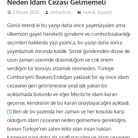
Neden İdam Cezası Gelmemeli
2 Kasım 2020
turhanhizli
Hukuk
,
Siyaset
Gönül isterdi ki bu yazıyı daha önce yayımlayalım ama
ülkemizin gayet hareketli gündemi ve cumhurbaşkanlığı
seçimleri hakkında yazı yazınca, bu yazıyı daha sonra
yayımlamak zorunda kaldık. Şimdi gündemden düşse de
uzun zaman üzerinde düşündüğüm ve çok önem
verdiğim bir konuyu atlamak istemedim. Türkiye
Cumhuriyeti Başkanı Erdoğan yaklaşık bir ay önce idam
cezasının geri getirilmesine yeşil ışık yakan bir
açıklamada bulundu ve eğer Meclis’te idam kararı
geçerse, kendisinin de bu kararı onaylayacağını açıkladı.
[1]
Ben de bu yazımda her zaman ve her koşulda karşı
olduğum idam cezasının neden gelmemesi gerektiğini,
bunun Türkiye’nin zaten kötü olan insan hakları
karnesini nasıl daha da zayıflatacağını ve idam cezasının