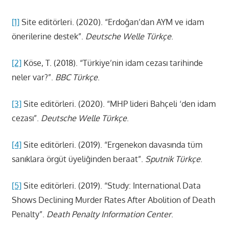
[1]
Site editörleri. (2020). “Erdoğan’dan AYM ve idam
önerilerine destek”.
Deutsche Welle Türkçe
.
[2]
Köse, T. (2018). “Türkiye’nin idam cezası tarihinde
neler var?”.
BBC Türkçe
.
[3]
Site editörleri. (2020). “MHP lideri Bahçeli ‘den idam
cezası”.
Deutsche Welle Türkçe
.
[4]
Site editörleri. (2019). “Ergenekon davasında tüm
sanıklara örgüt üyeliğinden beraat”.
Sputnik Türkçe
.
[5]
Site editörleri. (2019). “Study: International Data
Shows Declining Murder Rates After Abolition of Death
Penalty”.
Death Penalty Information Center
.