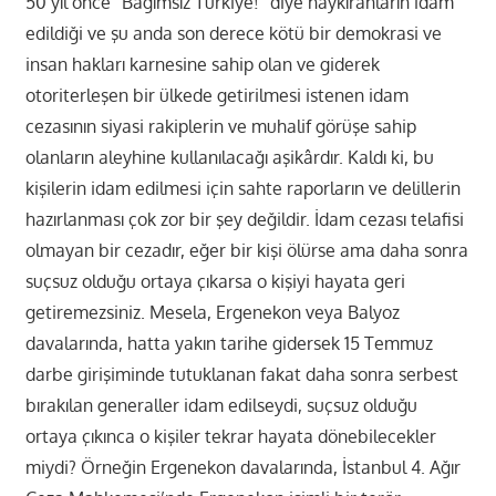
50 yıl önce “Bağımsız Türkiye!” diye haykıranların idam
edildiği ve şu anda son derece kötü bir demokrasi ve
insan hakları karnesine sahip olan ve giderek
otoriterleşen bir ülkede getirilmesi istenen idam
cezasının siyasi rakiplerin ve muhalif görüşe sahip
olanların aleyhine kullanılacağı aşikârdır. Kaldı ki, bu
kişilerin idam edilmesi için sahte raporların ve delillerin
hazırlanması çok zor bir şey değildir. İdam cezası telafisi
olmayan bir cezadır, eğer bir kişi ölürse ama daha sonra
suçsuz olduğu ortaya çıkarsa o kişiyi hayata geri
getiremezsiniz. Mesela, Ergenekon veya Balyoz
davalarında, hatta yakın tarihe gidersek 15 Temmuz
darbe girişiminde tutuklanan fakat daha sonra serbest
bırakılan generaller idam edilseydi, suçsuz olduğu
ortaya çıkınca o kişiler tekrar hayata dönebilecekler
miydi? Örneğin Ergenekon davalarında, İstanbul 4. Ağır