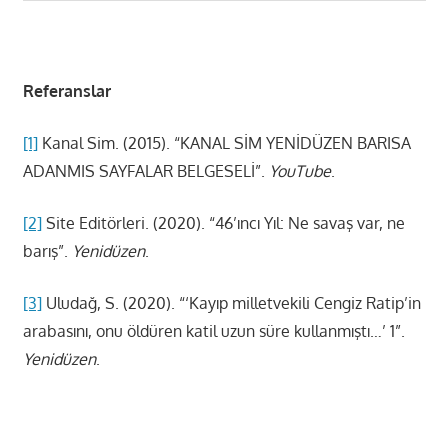
Referanslar
[1]
Kanal Sim. (2015). “KANAL SİM YENİDÜZEN BARISA
ADANMIS SAYFALAR BELGESELİ”.
YouTube
.
[2]
Site Editörleri. (2020). “46’ıncı Yıl: Ne savaş var, ne
barış”.
Yenidüzen
.
[3]
Uludağ, S. (2020). “‘Kayıp milletvekili Cengiz Ratip’in
arabasını, onu öldüren katil uzun süre kullanmıştı…’ 1”.
Yenidüzen
.