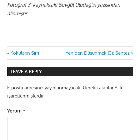
Fotoğraf 3. kaynaktaki Sevgül Uludağ’ın yazısından
alınmıştır.
Yazı
Previous
Next
Kokuların Sırrı
Yeniden Düşünmek (3): Sentez
Post:
Post:
gezinmesi
LEAVE A REPLY
E-posta adresiniz yayınlanmayacak.
Gerekli alanlar
*
ile
işaretlenmişlerdir
Yorum
*