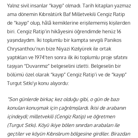
Yalnız sivil insanlar “kayıp” olmadı. Tarih kitapları yazmaz
ama dönemin Kıbrıslıtürk Baf Milletvekili Cengiz Ratip
de “kayıp” olup, hâlâ kemiklerine erişilememiş kişilerden
biri. Cengiz Ratip’in hikâyesini öğrendimde henüz 16
yaşındaydım. İki toplumlu bir kampta sevgili Panikos
Chrysanthou’nun bize Niyazi Kızılyürek ile ortak
yaptıkları ve 1974’ten sonra ilk iki toplumlu proje sıfatını
taşıyan “Duvarımız” belgeselini izletti. Belgeselin bir
bölümü özel olarak “kayıp” Cengiz Ratip’i ve de “kayıp”
Turgut Sıtkı’yı konu alıyordu:
“Son günlerde birkaç kez olduğu gibi, o gün de bazı
konuları konuşmak için çağrılmışlardı. İkisi de arabanın
içindeydi; milletvekili (Cengiz Ratip) ve öğretmen
(Turgut Sıtkı). Köyü ikiye bölen sınırdan arabaları ile
geçtiler ve köyün Kıbrıslırum bölgesine girdiler. Birazdan