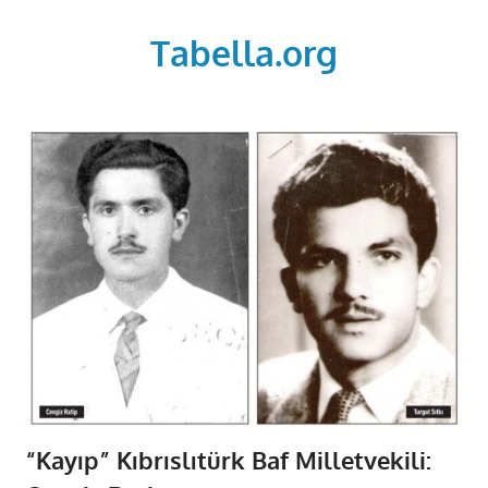
Skip
to
Tabella.org
content
“Kayıp” Kıbrıslıtürk Baf Milletvekili: