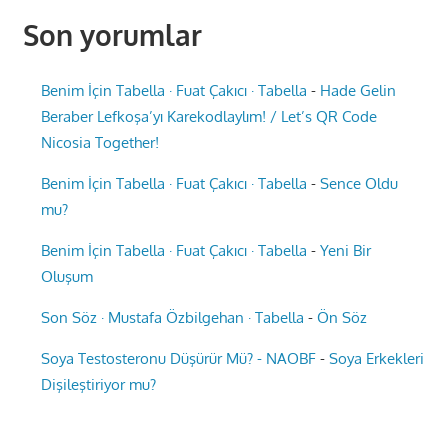
Son yorumlar
Benim İçin Tabella · Fuat Çakıcı · Tabella
-
Hade Gelin
Beraber Lefkoşa’yı Karekodlaylım! / Let’s QR Code
Nicosia Together!
Benim İçin Tabella · Fuat Çakıcı · Tabella
-
Sence Oldu
mu?
Benim İçin Tabella · Fuat Çakıcı · Tabella
-
Yeni Bir
Oluşum
Son Söz · Mustafa Özbilgehan · Tabella
-
Ön Söz
Soya Testosteronu Düşürür Mü? - NAOBF
-
Soya Erkekleri
Dişileştiriyor mu?