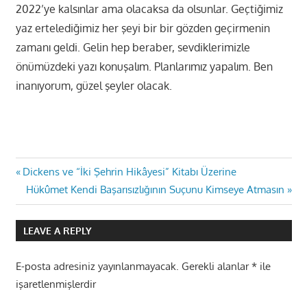
2022’ye kalsınlar ama olacaksa da olsunlar. Geçtiğimiz
yaz ertelediğimiz her şeyi bir bir gözden geçirmenin
zamanı geldi. Gelin hep beraber, sevdiklerimizle
önümüzdeki yazı konuşalım. Planlarımız yapalım. Ben
inanıyorum, güzel şeyler olacak.
Yazı
Previous
Dickens ve “İki Şehrin Hikâyesi” Kitabı Üzerine
Post:
Next
Hükûmet Kendi Başarısızlığının Suçunu Kimseye Atmasın
gezinmesi
Post:
LEAVE A REPLY
E-posta adresiniz yayınlanmayacak.
Gerekli alanlar
*
ile
işaretlenmişlerdir