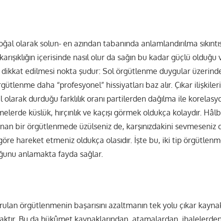
ğal olarak solun- en azından tabanında anlamlandırılma sıkıntıs
arışıklığın içerisinde nasıl olur da sağın bu kadar güçlü olduğu
n dikkat edilmesi nokta şudur: Sol örgütlenme duygular üzerind
gütlenme daha “profesyonel” hissiyatları baz alır. Çıkar ilişkiler
 olarak durduğu farklılık oranı partilerden dağılma ile korelasyo
lerde küslük, hırçınlık ve kaçışı görmek oldukça kolaydır. Hâlbuk
nan bir örgütlenmede üzülseniz de, karşınızdakini sevmeseniz de
öre hareket etmeniz oldukça olasıdır. İşte bu, iki tip örgütlen
uğunu anlamakta fayda sağlar.
rulan örgütlenmenin başarısını azaltmanın tek yolu çıkar kaynak
maktır. Bu da hükûmet kaynaklarından, atamalardan, ihalelerde