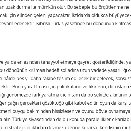
dan uzak durma ile mümkün olur. Bu sebeple bu örgütlenme ne 
lmak için elinden geleni yapacaktır. İktidarda oldukça büyüyec
devam edecektir. Kıbrıslı Türk siyasetinde bu döngünün kırılmas
eye ya da en azından tahayyül etmeye gayret gösterildiğinde, y
u döngünün kırılması hedefi sol adına uzun vadede yaşarlılığı 
 hâlde beş yıl daha rakibe teslim edilecek bir gelecek, sonsuza 
tir. Bunu yaratılması için politikaların ve fikirlerin, duruşların
iği günümüzde fark yaratmak için tam da bu şekilde akıntının t
er çağın gerçekleri gözüktüğü gibi kabul edilir, oyun da karşı ta
eçmeni duygu bakımından hissizleşen ve oyunu böyle oynamaya 
kla alır. Türkiye siyasetinden de bu konuda paralellikler çıkarılab
tüm stratejisini iktidarı dövmek üzerine kurarsa, kendisinin mu