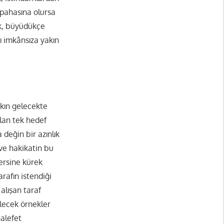
pahasına olursa
ek, büyüdükçe
ı imkânsıza yakın
akın gelecekte
olan tek hedef
değin bir azınlık
 ve hakikatin bu
ersine kürek
rafın istendiği
alışan taraf
ilecek örnekler
halefet