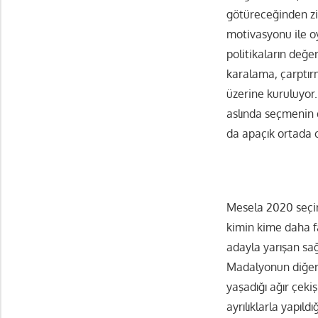
götüreceğinden ziy
motivasyonu ile oy
politikaların değe
karalama, çarptır
üzerine kuruluyor.
aslında seçmenin 
da apaçık ortada 
Mesela 2020 seçim
kimin kime daha f
adayla yarışan sa
Madalyonun diğer 
yaşadığı ağır çek
ayrılıklarla yapıld