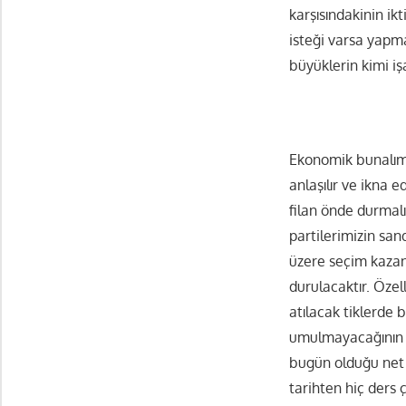
karşısındakinin ik
isteği varsa yapma
büyüklerin kimi iş
Ekonomik bunalımın
anlaşılır ve ikna e
filan önde durmal
partilerimizin san
üzere seçim kazand
durulacaktır. Özel
atılacak tiklerde 
umulmayacağının b
bugün olduğu net 
tarihten hiç ders