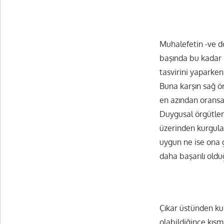
Muhalefetin -ve do
başında bu kadar k
tasvirini yaparke
Buna karşın sağ ör
en azından oransal
Duygusal örgütleme
üzerinden kurgula
uygun ne ise ona g
daha başarılı old
Çıkar üstünden ku
olabildiğince kıs