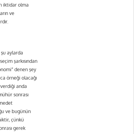
n iktidar olma
arın ve
rdır.
ı şu aylarda
e seçim şarkısından
konomi” denen şey
rca örneği olacağı
ı verdiği anda
 mühür sonrası
 medet
uğu ve bugünün
ktir, çünkü
onrası gerek