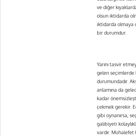
ve diğer kıyaklar
olsun iktidarda o
iktidarda olmaya 
bir durumdur.
Yarını tasvir etm
gelen seçimlerde b
durumundadır. Aksi
anlamına da gelecek
kadar önemsizleşt
çekmek gerekir. Eğ
gibi oynanırsa, s
galibiyeti kolaylı
vardır. Muhalefet 