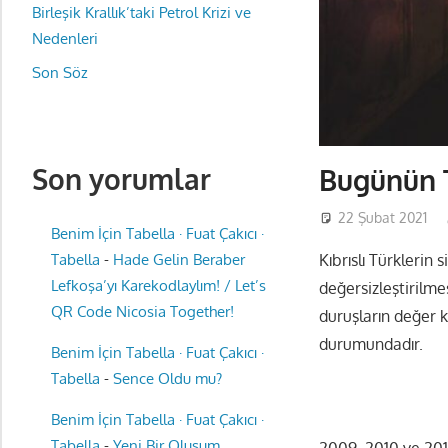
Birleşik Krallık’taki Petrol Krizi ve
Nedenleri
Son Söz
Son yorumlar
Bugünün T
22 Şubat 2021
Benim İçin Tabella · Fuat Çakıcı ·
Kıbrıslı Türklerin
Tabella
-
Hade Gelin Beraber
Lefkoşa’yı Karekodlaylım! / Let’s
değersizleştirilme
QR Code Nicosia Together!
duruşların değer 
durumundadır.
Benim İçin Tabella · Fuat Çakıcı ·
Tabella
-
Sence Oldu mu?
Benim İçin Tabella · Fuat Çakıcı ·
Tabella
-
Yeni Bir Oluşum
2009, 2010 ve 2013