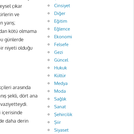
Cinsiyet
eysel çıkar
Diğer
irlerin ve
Eğitim
n yarış;
Eğlence
aydan kötü olmama
Ekonomi
 bu günlerde
Felsefe
r niyeti olduğu
Gezi
Güncel
Hukuk
Kültür
Medya
çileri arasında
Moda
ış şekli, dört ana
Sağlık
vaziyetteydi.
Sanat
 içerisinde
Şehircilik
 de daha derin
Şiir
Siyaset