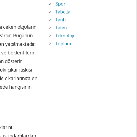
Spor
Tabella
Tarih
ı çeken olguların
Tarım
 vardır. Bugünün
Teknoloji
Toplum
en yapılmaktadır.
i ve beklentilerin
n gösterir.
i çıkar ilişkisi
 çıkarlarınıza en
mede hangisinin
larını
n, istihdamlardan