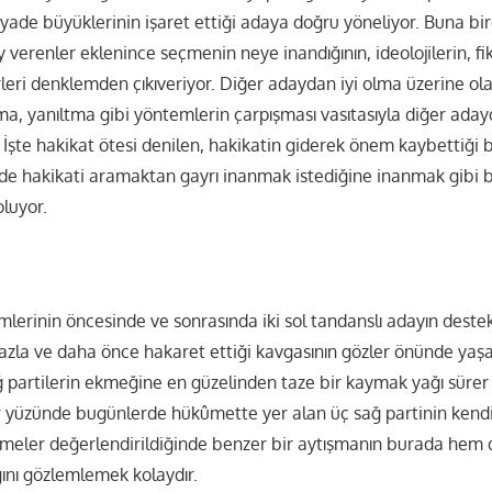
ade büyüklerinin işaret ettiği adaya doğru yöneliyor. Buna bir
 verenler eklenince seçmenin neye inandığının, ideolojilerin, fik
rleri denklemden çıkıveriyor. Diğer adaydan iyi olma üzerine ola
ma, yanıltma gibi yöntemlerin çarpışması vasıtasıyla diğer ad
 İşte hakikat ötesi denilen, hakikatin giderek önem kaybettiği
de hakikati aramaktan gayrı inanmak istediğine inanmak gibi bi
oluyor.
lerinin öncesinde ve sonrasında iki sol tandanslı adayın destek
azla ve daha önce hakaret ettiği kavgasının gözler önünde yaşan
ğ partilerin ekmeğine en güzelinden taze bir kaymak yağı sürer 
yüzünde bugünlerde hükûmette yer alan üç sağ partinin kendi
işmeler değerlendirildiğinde benzer bir aytışmanın burada hem
ığını gözlemlemek kolaydır.