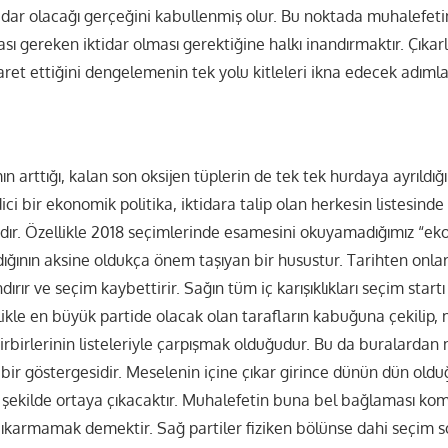
tidar olacağı gerçeğini kabullenmiş olur. Bu noktada muhalefeti
sı gereken iktidar olması gerektiğine halkı inandırmaktır. Çıkarl
aret ettiğini dengelemenin tek yolu kitleleri ikna edecek adımla
 arttığı, kalan son oksijen tüplerin de tek tek hurdaya ayrıldığ
dici bir ekonomik politika, iktidara talip olan herkesin listesind
ıdır. Özellikle 2018 seçimlerinde esamesini okuyamadığımız “e
dığının aksine oldukça önem taşıyan bir husustur. Tarihten onla
ırır ve seçim kaybettirir. Sağın tüm iç karışıklıkları seçim start
likle en büyük partide olacak olan tarafların kabuğuna çekilip,
birbirlerinin listeleriyle çarpışmak olduğudur. Bu da buralardan
ir göstergesidir. Meselenin içine çıkar girince dünün dün old
şekilde ortaya çıkacaktır. Muhalefetin buna bel bağlaması komi
 çıkarmamak demektir. Sağ partiler fiziken bölünse dahi seçim s