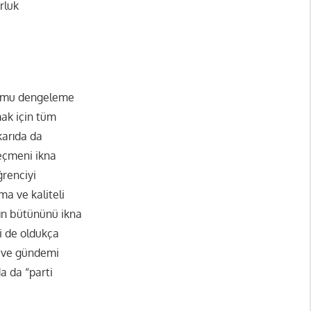
rluk
urumu dengeleme
mak için tüm
karıda da
seçmeni ikna
ğrenciyi
ma ve kaliteli
lkın bütününü ikna
i de oldukça
i ve gündemi
a da “parti