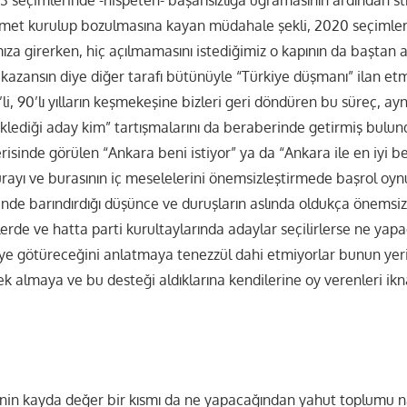
et kurulup bozulmasına kayan müdahale şekli, 2020 seçimleri
za girerken, hiç açılmamasını istediğimiz o kapının da baştan 
af kazansın diye diğer tarafı bütünüyle “Türkiye düşmanı” ilan et
0’li, 90’lı yılların keşmekeşine bizleri geri döndüren bu süreç, a
eklediği aday kim” tartışmalarını da beraberinde getirmiş bulu
erisinde görülen “Ankara beni istiyor” ya da “Ankara ile en iyi be
burayı ve burasının iç meselelerini önemsizleştirmede başrol oynu
sinde barındırdığı düşünce ve duruşların aslında oldukça önemsiz
erde ve hatta parti kurultaylarında adaylar seçilirlerse ne yap
iye götüreceğini anlatmaya tenezzül dahi etmiyorlar bunun yeri
k almaya ve bu desteği aldıklarına kendilerine oy verenleri i
in kayda değer bir kısmı da ne yapacağından yahut toplumu nas