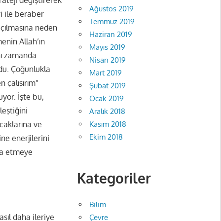
Ağustos 2019
 ile beraber
Temmuz 2019
açılmasına neden
Haziran 2019
menin Allah’ın
Mayıs 2019
ynı zamanda
Nisan 2019
ndu. Çoğunlukla
Mart 2019
n çalışırım”
Şubat 2019
yor. İşte bu,
Ocak 2019
leştiğini
Aralık 2018
Kasım 2018
acaklarına ve
Ekim 2018
ne enerjilerini
kna etmeye
Kategoriler
Bilim
ıl daha ileriye
Çevre