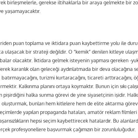
rek birleşmelerle, gerekse iltihaklarla bir araya gelmekte bir zo
e yaşamayacaktır.
iriden puan toplama ve iktidara puan kaybettirme yolu ile d
a ulaşacak bir strateji değildir. O “kemik” denilen kitleye ulaş
abalar olacaktır. İktidara gelmek isteyenin yapması gereken -yu
giderek karanlık olan geleceği aydınlatmada bir deva olacağına 
 batırmayacağını, turizmi kurtaracağını, ticareti arttıracağını, ö
rmektir. Kalkınma planını ortaya koymaktır. Bunun için sıkı çalış
in pişirdiğini halka sunma görevi de yine siyasetçinin işidir. Ha
 oluşturmak, bunları hem kitlelere hem de elite aktarma görev
seçimlerde yapılan propaganda hataları, amatör reklam filmler
şarısızlıkların hepsi seçim kaybettirecek hatalardır. Bu alanlard
gerçek profesyonellere başvurmak çağımızın bir zorunluluğudur.