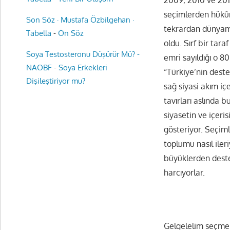
seçimlerden hükûm
Son Söz · Mustafa Özbilgehan ·
tekrardan dünyamı
Tabella
-
Ön Söz
oldu. Sırf bir tar
Soya Testosteronu Düşürür Mü? -
emri sayıldığı o 8
NAOBF
-
Soya Erkekleri
“Türkiye’nin dest
Dişileştiriyor mu?
sağ siyasi akım iç
tavırları aslında 
siyasetin ve içeri
gösteriyor. Seçiml
toplumu nasıl iler
büyüklerden deste
harcıyorlar.
Gelgelelim seçmen