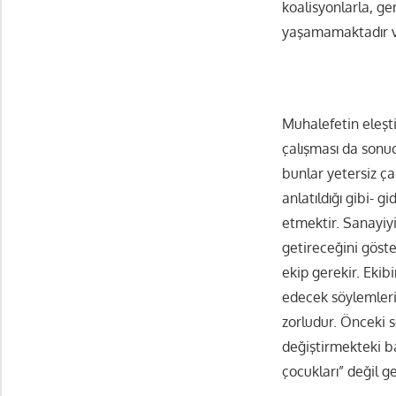
koalisyonlarla, ge
yaşamamaktadır v
Muhalefetin eleşt
çalışması da sonuc
bunlar yetersiz ç
anlatıldığı gibi- 
etmektir. Sanayiyi
getireceğini göste
ekip gerekir. Ekib
edecek söylemleri
zorludur. Önceki 
değiştirmekteki ba
çocukları” değil 