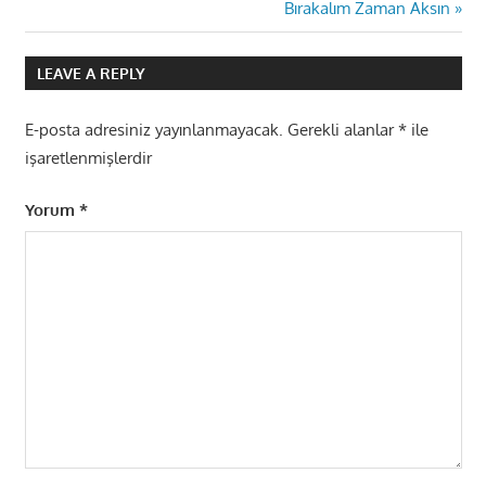
Post:
Next
Bırakalım Zaman Aksın
gezinmesi
Post:
LEAVE A REPLY
E-posta adresiniz yayınlanmayacak.
Gerekli alanlar
*
ile
işaretlenmişlerdir
Yorum
*