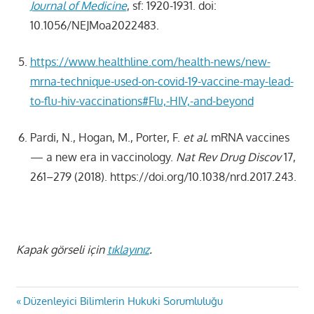
Journal of Medicine
, sf: 1920-1931. doi:
10.1056/NEJMoa2022483.
https://www.healthline.com/health-news/new-
mrna-technique-used-on-covid-19-vaccine-may-l
ead-
to-flu-hiv-vaccinations#Flu,-HIV,-and-beyond
Pardi, N., Hogan, M., Porter, F.
et al.
mRNA vaccines
— a new era in vaccinology.
Nat Rev Drug Discov
17,
261–279 (2018). https://doi.org/10.1038/nrd.2017.243.
Kapak görseli için
tıklayınız
.
Yazı
Previous
Düzenleyici Bilimlerin Hukuki Sorumluluğu