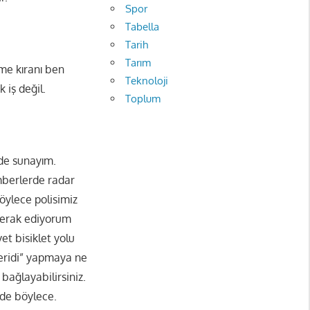
Spor
Tabella
Tarih
Tarım
me kıranı ben
Teknoloji
iş değil.
Toplum
 de sunayım.
berlerde radar
Böylece polisimiz
 merak ediyorum
et bisiklet yolu
 şeridi” yapmaya ne
 bağlayabilirsiniz.
 de böylece.