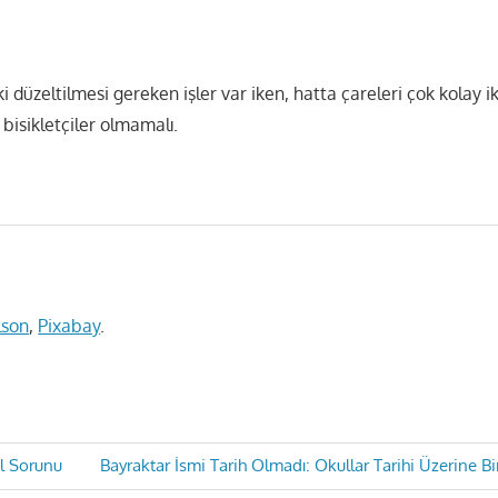
i düzeltilmesi gereken işler var iken, hatta çareleri çok kolay ik
 bisikletçiler olmamalı.
lson
,
Pixabay
.
Next
l Sorunu
Bayraktar İsmi Tarih Olmadı: Okullar Tarihi Üzerine B
Post: