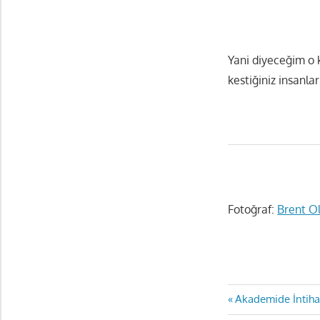
Yani diyeceğim o k
kestiğiniz insanlar
Fotoğraf:
Brent O
Yazı
Previous
Akademide İntiha
Post: