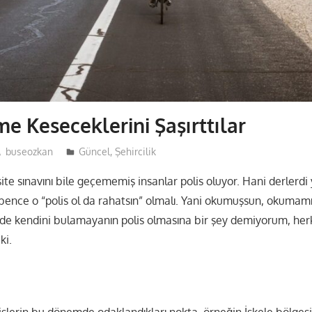
me Keseceklerini Şaşırttılar
buseozkan
Güncel
,
Şehircilik
te sınavını bile geçememiş insanlar polis oluyor. Hani derlerd
 bence o “polis ol da rahatsın” olmalı. Yani okumuşsun, okumamı
de kendini bulamayanın polis olmasına bir şey demiyorum, herke
ki.
islerin bu dönemde odaklandıkları nokta, örneğin İskele bölgesi