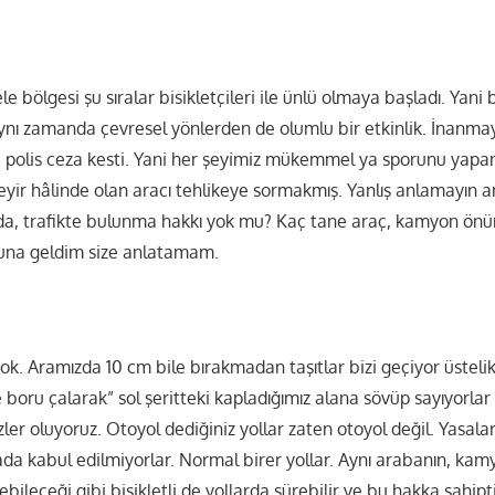
e bölgesi şu sıralar bisikletçileri ile ünlü olmaya başladı. Yani 
, aynı zamanda çevresel yönlerden de olumlu bir etkinlik. İnanma
ye polis ceza kesti. Yani her şeyimiz mükemmel ya sporunu yapa
eyir hâlinde olan aracı tehlikeye sormakmış. Yanlış anlamayın a
olda, trafikte bulunma hakkı yok mu? Kaç tane araç, kamyon önü
una geldim size anlatamam.
yok. Aramızda 10 cm bile bırakmadan taşıtlar bizi geçiyor üstelik 
 boru çalarak” sol şeritteki kapladığımız alana sövüp sayıyorlar
zler oluyoruz. Otoyol dediğiniz yollar zaten otoyol değil. Yasala
ada kabul edilmiyorlar. Normal birer yollar. Aynı arabanın, kam
bileceği gibi bisikletli de yollarda sürebilir ve bu hakka sahipti