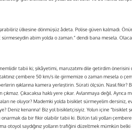
ırabiliriz ülkesine dönmüşüz âdeta. Polise güven kalmadı. Önü
E sürmeseydin abim yolda o zaman.” dendi bana mesela. Olacak 
önemlidir tabii ki; şikâyetimi, maruzatımı dile getirdim önerisini
aktınız çembere 50 km/s ile girmemize o zaman mesela o çem
rlerin ışıklarına kamera yerleştirin. Sürati ölçsün. Nasıl fikir? 
den çıkmaz. Çıkacaksa haklı yere çıkar. Avlanmaya değil. Ayrıca
ları ne oluyor? Mademki yolda bisiklet sürmeyelim dersiniz, ev
e? Deniz kenarına! Biz yol bisikletçisiyiz. Yolun içine “bisiklet
 onarmak da bir fikir olabilir tabii ki. Bütün tali yolları çembere
a otoyol saydığınız yolların trafiğini düzeltmek mümkün belki