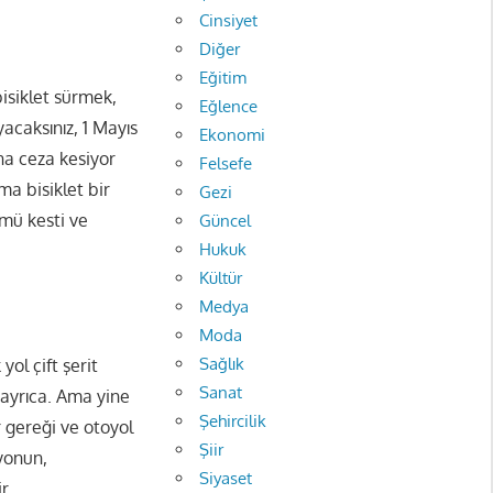
Cinsiyet
Diğer
Eğitim
bisiklet sürmek,
Eğlence
yacaksınız, 1 Mayıs
Ekonomi
na ceza kesiyor
Felsefe
ma bisiklet bir
Gezi
mü kesti ve
Güncel
Hukuk
Kültür
Medya
Moda
Sağlık
yol çift şerit
Sanat
 ayrıca. Ama yine
Şehircilik
r gereği ve otoyol
Şiir
yonun,
Siyaset
r.