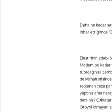
Daha ne kadar şaş
ihbar ettiğimde “
Eleştirinin adabı 
Madem bu kadar t
tutacağınıza çembe
de klimalı ofisin
toplanan ceza para
yaptınız ama nerey
dersiniz? Çukurları
Otoyol olmayan am