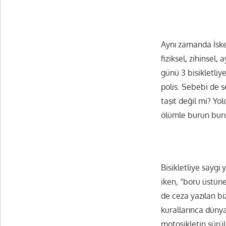
Aynı zamanda İskel
fiziksel, zihinsel
günü 3 bisikletli
polis. Sebebi de s
taşıt değil mi? Y
ölümle burun bur
Bisikletliye saygı 
iken, “boru üstüne
de ceza yazılan bi
kurallarınca düny
motosikletin sürüle