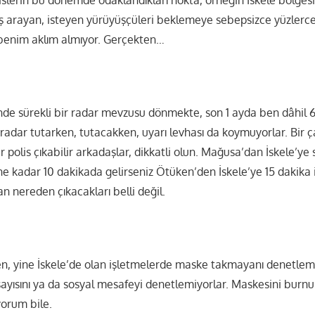
ış arayan, isteyen yürüyüşçüleri beklemeye sebepsizce yüzlerce
benim aklım almıyor. Gerçekten…
de sürekli bir radar mevzusu dönmekte, son 1 ayda ben dâhil 6 k
 radar tutarken, tutacakken, uyarı levhası da koymuyorlar. Bir ç
r polis çıkabilir arkadaşlar, dikkatli olun. Mağusa’dan İskele’ye 
 kadar 10 dakikada gelirseniz Ötüken’den İskele’ye 15 dakika i
 nereden çıkacakları belli değil.
en, yine İskele’de olan işletmelerde maske takmayanı denetlem
 sayısını ya da sosyal mesafeyi denetlemiyorlar. Maskesini burn
yorum bile.