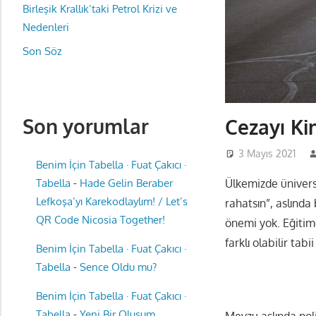
Birleşik Krallık’taki Petrol Krizi ve
Nedenleri
Son Söz
Son yorumlar
Cezayı Ki
3 Mayıs 2021
Benim İçin Tabella · Fuat Çakıcı ·
Ülkemizde üniversi
Tabella
-
Hade Gelin Beraber
Lefkoşa’yı Karekodlaylım! / Let’s
rahatsın”, aslında
QR Code Nicosia Together!
önemi yok. Eğitim
farklı olabilir tabii 
Benim İçin Tabella · Fuat Çakıcı ·
Tabella
-
Sence Oldu mu?
Benim İçin Tabella · Fuat Çakıcı ·
Tabella
-
Yeni Bir Oluşum
Mevzu aslında pol