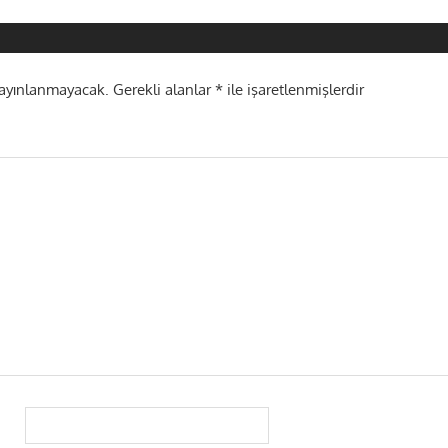
i
yayınlanmayacak.
Gerekli alanlar
*
ile işaretlenmişlerdir