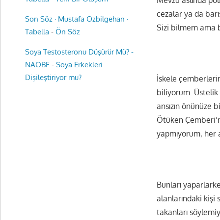
cezalar ya da bar
Son Söz · Mustafa Özbilgehan ·
Sizi bilmem ama 
Tabella
-
Ön Söz
Soya Testosteronu Düşürür Mü? -
NAOBF
-
Soya Erkekleri
Dişileştiriyor mu?
İskele çemberlerin
biliyorum. Üstelik
ansızın önünüze bi
Ötüken Çemberi’ne
yapmıyorum, her an
Bunları yaparlark
alanlarındaki kişi
takanları söylemi