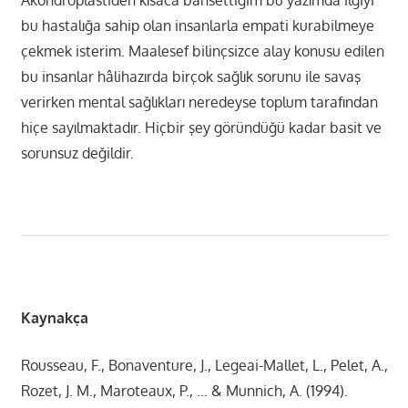
Akondroplastiden kısaca bahsettiğim bu yazımda ilgiyi
bu hastalığa sahip olan insanlarla empati kurabilmeye
çekmek isterim. Maalesef bilinçsizce alay konusu edilen
bu insanlar hâlihazırda birçok sağlık sorunu ile savaş
verirken mental sağlıkları neredeyse toplum tarafından
hiçe sayılmaktadır. Hiçbir şey göründüğü kadar basit ve
sorunsuz değildir.
Kaynakça
Rousseau, F., Bonaventure, J., Legeai-Mallet, L., Pelet, A.,
Rozet, J. M., Maroteaux, P., … & Munnich, A. (1994).