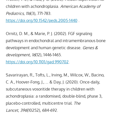
children with achondroplasia.
American Academy of
Pediatrics
,
116
(3), 771-783.
https://doi.org/10.1542/peds.2005-1440
.
Ornitz, D. M., & Marie, P. J. (2002). FGF signaling
pathways in endochondral and intramembranous bone
development and human genetic disease.
Genes &
development
,
16
(12), 1446-1465.
https://doi.org/10.1101/gad.990702
.
Savarirayan, R., Tofts, L., Irving, M., Wilcox, W., Bacino,
C. A., Hoover-Fong, J., … & Day, J. (2020). Once-daily,
subcutaneous vosoritide therapy in children with
achondroplasia: a randomised, double-blind, phase 3,
placebo-controlled, multicentre trial.
The
Lancet
,
396
(10252), 684-692.