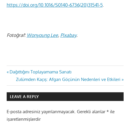
https://doi.org/10.1016/S0140-6736(20)31541-5
.
Fotoğraf:
Wonyoung Lee
,
Pixabay
.
Yazı
Previous
Dağıttığını Toplayamama Sanatı
Post:
Next
Zulümden Kaçış: Afgan Göçünün Nedenleri ve Etkileri
gezinmesi
Post:
LEAVE A REPLY
E-posta adresiniz yayınlanmayacak.
Gerekli alanlar
*
ile
işaretlenmişlerdir