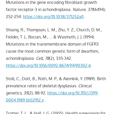
Mutations in the gene encoding fibroblast growth
factor receptor-3 in achondroplasia.
Nature
,
371
(6494),
252-254.
https://doi.org/10.1038/371252a0
.
Shiang, R., Thompson, L. M., Zhu, Y. Z., Church, D. M.,
Fielder, T. J., Bocian, M., … & Wasmuth, J. J. (1994).
Mutations in the transmembrane domain of FGFR3
cause the most common genetic form of dwarfism,
achondroplasia.
Cell
,
78
(2), 335-342.
https://doi.org/10.1016/0092-8674(94)90302-6
.
Stoll, C., Dott, B., Roth, M. P., & Alembik, Y. (1989). Birth
prevalence rates of skeletal dysplasias.
Clinical
genetics
,
35
(2), 88-92.
https://doi.org/10.1111/j.1399-
0004.1989.tb02912.x
.
Trotter, T. L., & Hall, J. G. (2005). Health supervision for