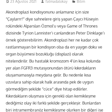
23 Ağustos 2021
fatmadalokay
Bilim
Akondroplazi kondisyonunu anlamanız için size
“Çaylarrr!” diye sahnelere giriş yapan Çaycı Hüseyin
rolündeki Alparslan Özmol’u veya Game of Thrones
dizisinde Tyrion Lannister’ı canlandıran Peter Dinklage’ı
örnek gösterebilirim. Akondroplazi her ne kadar çok
rastlanmayan bir kondisyon olsa da en yaygın doku ve
organ büyümesi bozukluğu (displazi) olarak
nitelendirilir. Bu hastalık kromozom 4’ün kısa kolunda
yer alan FGFR3 mutasyonundan ötürü kıkırdakların
oluşamamasıyla meydana gelir. Bu nedenle kısa
uzuvlara sahip olarak halk arasında pek de uygun
görmediğim şekilde “cüce” diye hitap edilirler.
Kıkırdakların oluşması için gerekli olan kemikleşme
dediğimiz olay iki farklı şekilde gerçekleşir. Bunlardan
biri intramembranöz kemikleşme olurken bir diğeri ise