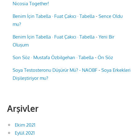
Nicosia Together!
Benim İçin Tabella · Fuat Çakıcı · Tabella
-
Sence Oldu
mu?
Benim İçin Tabella · Fuat Çakıcı · Tabella
-
Yeni Bir
Oluşum
Son Söz · Mustafa Özbilgehan · Tabella
-
Ön Söz
Soya Testosteronu Düşürür Mü? - NAOBF
-
Soya Erkekleri
Dişileştiriyor mu?
Arşivler
Ekim 2021
Eylül 2021