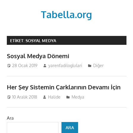
Skip
to
Tabella.org
content
ETIKET:
SOSYAL MEDYA
Sosyal Medya Dönemi
28 Ocak 2019
yarenfadiloglulari
Diğer
Her Şey Sistemin Çarklarının Devamı İçin
10 Aralık 2018
Halide
Medya
Ara
ARA