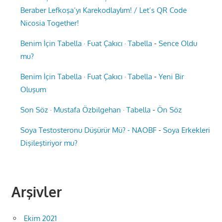
Beraber Lefkoşa’yı Karekodlaylım! / Let’s QR Code
Nicosia Together!
Benim İçin Tabella · Fuat Çakıcı · Tabella
-
Sence Oldu
mu?
Benim İçin Tabella · Fuat Çakıcı · Tabella
-
Yeni Bir
Oluşum
Son Söz · Mustafa Özbilgehan · Tabella
-
Ön Söz
Soya Testosteronu Düşürür Mü? - NAOBF
-
Soya Erkekleri
Dişileştiriyor mu?
Arşivler
Ekim 2021