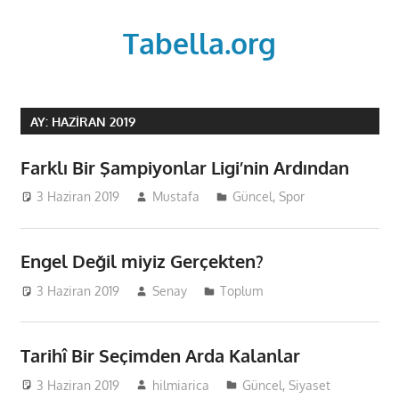
Skip
to
Tabella.org
content
AY:
HAZIRAN 2019
Farklı Bir Şampiyonlar Ligi’nin Ardından
3 Haziran 2019
Mustafa
Güncel
,
Spor
Engel Değil miyiz Gerçekten?
3 Haziran 2019
Senay
Toplum
Tarihî Bir Seçimden Arda Kalanlar
3 Haziran 2019
hilmiarica
Güncel
,
Siyaset