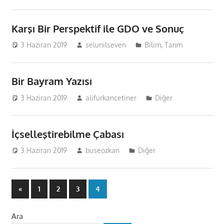
Karşı Bir Perspektif ile GDO ve Sonuç
3 Haziran 2019
selunilseven
Bilim
,
Tarım
Bir Bayram Yazısı
3 Haziran 2019
alifurkancetiner
Diğer
İçselleştirebilme Çabası
3 Haziran 2019
buseozkan
Diğer
Yazı
Previous
«
1
2
3
4
Posts
sayfalaması
Ara