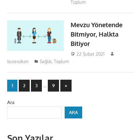
Toplum
Mevzu Yönetende
Bitmiyor, Halkta
Bitiyor
22 Şubat 2021
buseozkan
Sağlık
,
Toplum
Yazı
…
Next
1
2
3
9
»
Posts
sayfalaması
Ara
ARA
Son Yazılar