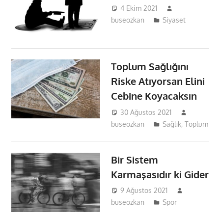
4 Ekim 2021
buseozkan
Siyaset
Toplum Sağlığını
Riske Atıyorsan Elini
Cebine Koyacaksın
30 Ağustos 2021
buseozkan
Sağlık
,
Toplum
Bir Sistem
Karmaşasıdır ki Gider
9 Ağustos 2021
buseozkan
Spor