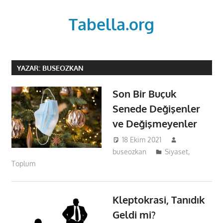
Skip
to
Tabella.org
content
YAZAR:
BUSEOZKAN
Son Bir Buçuk
Senede Değişenler
ve Değişmeyenler
18 Ekim 2021
buseozkan
Siyaset
,
Toplum
Kleptokrasi, Tanıdık
Geldi mi?