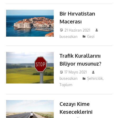
Bir Hırvatistan
Macerası
21 Haziran 2021
buseozkan
Gezi
Trafik Kurallarını
Biliyor musunuz?
17 Mayıs 2021
buseozkan
Şehircilik
,
Toplum
Cezayı Kime
Keseceklerini