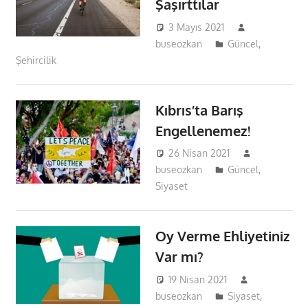
Şaşırttılar
3 Mayıs 2021
buseozkan
Güncel
,
Şehircilik
Kıbrıs’ta Barış
Engellenemez!
26 Nisan 2021
buseozkan
Güncel
,
Siyaset
Oy Verme Ehliyetiniz
Var mı?
19 Nisan 2021
buseozkan
Siyaset
,