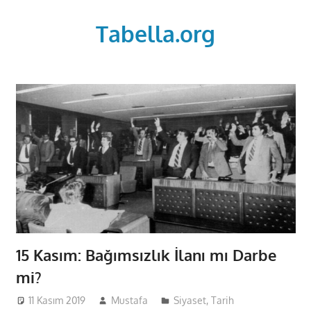
Skip
to
Tabella.org
content
15 Kasım: Bağımsızlık İlanı mı Darbe
mi?
11 Kasım 2019
Mustafa
Siyaset
,
Tarih