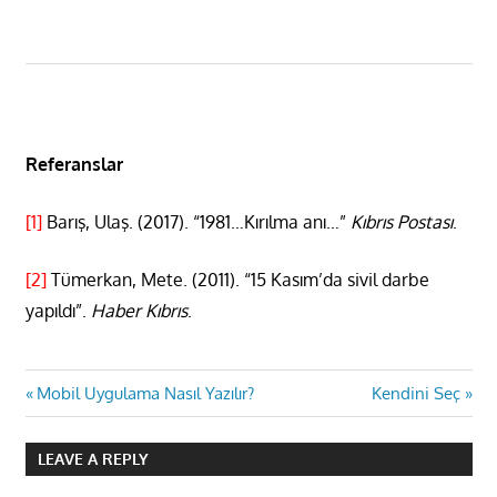
Referanslar
[1]
Barış, Ulaş. (2017). “
1981…Kırılma anı…”
Kıbrıs Postası
.
[2]
Tümerkan, Mete. (2011). “15 Kasım’da sivil darbe
yapıldı”.
Haber Kıbrıs
.
Yazı
Previous
Next
Mobil Uygulama Nasıl Yazılır?
Kendini Seç
Post:
Post:
gezinmesi
LEAVE A REPLY