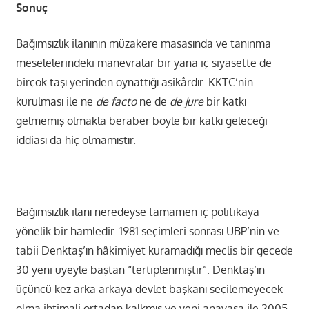
Sonuç
Bağımsızlık ilanının müzakere masasında ve tanınma
meselelerindeki manevralar bir yana iç siyasette de
birçok taşı yerinden oynattığı aşikârdır. KKTC’nin
kurulması ile ne
de facto
ne de
de jure
bir katkı
gelmemiş olmakla beraber böyle bir katkı geleceği
iddiası da hiç olmamıştır.
Bağımsızlık ilanı neredeyse tamamen iç politikaya
yönelik bir hamledir. 1981 seçimleri sonrası UBP’nin ve
tabii Denktaş’ın hâkimiyet kuramadığı meclis bir gecede
30 yeni üyeyle baştan “tertiplenmiştir”. Denktaş’ın
üçüncü kez arka arkaya devlet başkanı seçilemeyecek
olma ihtimali ortadan kalkmış ve yeni anayasa ile 2005