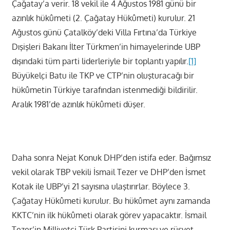
Çağatay’a verir. 18 vekil ile 4 Ağustos 1981 günü bir
azınlık hükûmeti (2. Çağatay Hükûmeti) kurulur. 21
Ağustos günü Çatalköy’deki Villa Fırtına’da Türkiye
Dışişleri Bakanı İlter Türkmen’in himayelerinde UBP
dışındaki tüm parti liderleriyle bir toplantı yapılır.
[1]
Büyükelçi Batu ile TKP ve CTP’nin oluşturacağı bir
hükûmetin Türkiye tarafından istenmediği bildirilir.
Aralık 1981’de azınlık hükûmeti düşer.
Daha sonra Nejat Konuk DHP’den istifa eder. Bağımsız
vekil olarak TBP vekili İsmail Tezer ve DHP’den İsmet
Kotak ile UBP’yi 21 sayısına ulaştırırlar. Böylece 3.
Çağatay Hükûmeti kurulur. Bu hükûmet aynı zamanda
KKTC’nin ilk hükûmeti olarak görev yapacaktır. İsmail
Tezer’in Milliyetçi Türk Partisini kurması ve rüşvet