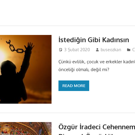
İstediğin Gibi Kadınsın
3 Şubat 2020
buseozkan
C
Çünkü evlilik, çocuk ve erkekler kadınl
önceliği olmalı, değil mi?
READ MORE
Özgür İradeci Cehennem 