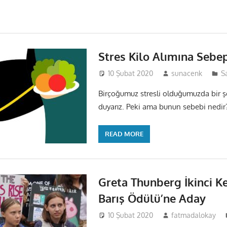
Stres Kilo Alımına Sebe
10 Şubat 2020
sunacenk
S
Birçoğumuz stresli olduğumuzda bir ş
duyarız. Peki ama bunun sebebi nedir
READ MORE
Greta Thunberg İkinci K
Barış Ödülü’ne Aday
10 Şubat 2020
fatmadalokay