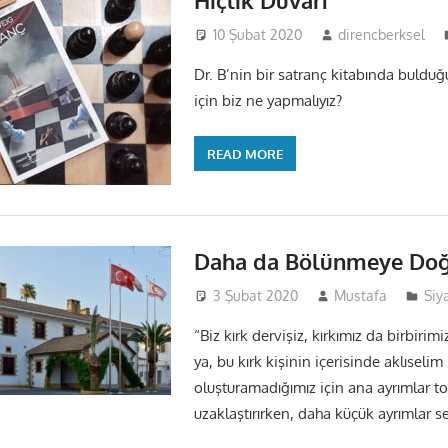
Hiçlik Duvarı
10 Şubat 2020
direncberksel
Dr. B’nin bir satranç kitabında buldu
için biz ne yapmalıyız?
READ MORE
Daha da Bölünmeye Do
3 Şubat 2020
Mustafa
Siy
“Biz kırk dervişiz, kırkımız da birbirimi
ya, bu kırk kişinin içerisinde aklıselim
oluşturamadığımız için ana ayrımlar t
uzaklaştırırken, daha küçük ayrımlar 