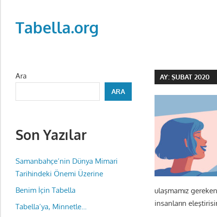
Skip
to
Tabella.org
content
Ara
AY:
ŞUBAT 2020
ARA
Son Yazılar
Samanbahçe’nin Dünya Mimari
Tarihindeki Önemi Üzerine
Benim İçin Tabella
ulaşmamız gereken id
insanların eleştiri
Tabella’ya, Minnetle…