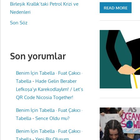
Birleşik Krallık’taki Petrol Krizi ve
READ MORE
Nedenleri
Son Söz
Son yorumlar
Benim İçin Tabella · Fuat Çakıcı ·
Tabella
-
Hade Gelin Beraber
Lefkoşa’yı Karekodlaylım! / Let’s
QR Code Nicosia Together!
Benim İçin Tabella · Fuat Çakıcı ·
Tabella
-
Sence Oldu mu?
Benim İçin Tabella · Fuat Çakıcı ·
Tabella
-
Yeni Bir Oluşum