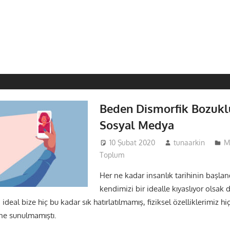
Beden Dismorfik Bozukl
Sosyal Medya
10 Şubat 2020
tunaarkin
M
Toplum
Her ne kadar insanlık tarihinin başla
kendimizi bir idealle kıyaslıyor olsak 
eal bize hiç bu kadar sık hatırlatılmamış, fiziksel özelliklerimiz hi
sine sunulmamıştı.