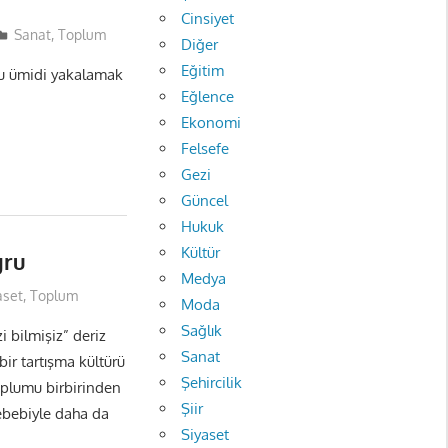
Cinsiyet
Sanat
,
Toplum
Diğer
Eğitim
ğu ümidi yakalamak
Eğlence
Ekonomi
Felsefe
Gezi
Güncel
Hukuk
Kültür
ğru
Medya
aset
,
Toplum
Moda
Sağlık
zi bilmişiz” deriz
Sanat
 bir tartışma kültürü
Şehircilik
oplumu birbirinden
Şiir
sebebiyle daha da
Siyaset