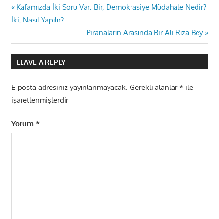
Yazı
Previous
Kafamızda İki Soru Var: Bir, Demokrasiye Müdahale Nedir?
Post:
İki, Nasıl Yapılır?
gezinmesi
Next
Piranaların Arasında Bir Ali Rıza Bey
Post:
LEAVE A REPLY
E-posta adresiniz yayınlanmayacak.
Gerekli alanlar
*
ile
işaretlenmişlerdir
Yorum
*