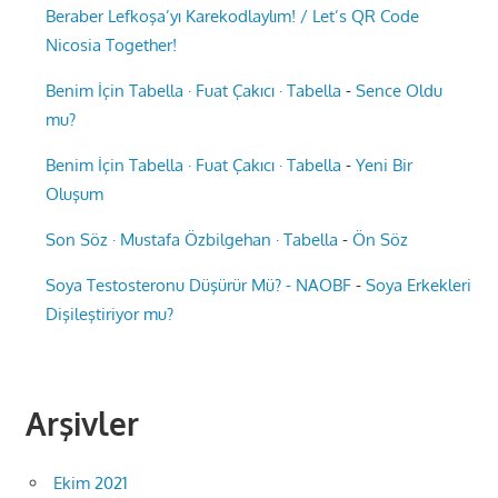
Beraber Lefkoşa’yı Karekodlaylım! / Let’s QR Code
Nicosia Together!
Benim İçin Tabella · Fuat Çakıcı · Tabella
-
Sence Oldu
mu?
Benim İçin Tabella · Fuat Çakıcı · Tabella
-
Yeni Bir
Oluşum
Son Söz · Mustafa Özbilgehan · Tabella
-
Ön Söz
Soya Testosteronu Düşürür Mü? - NAOBF
-
Soya Erkekleri
Dişileştiriyor mu?
Arşivler
Ekim 2021