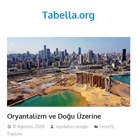
Skip
to
Tabella.org
content
Oryantalizm ve Doğu Üzerine
10 Ağustos 2020
ilaydatuccaroglu
Felsefe
,
Toplum