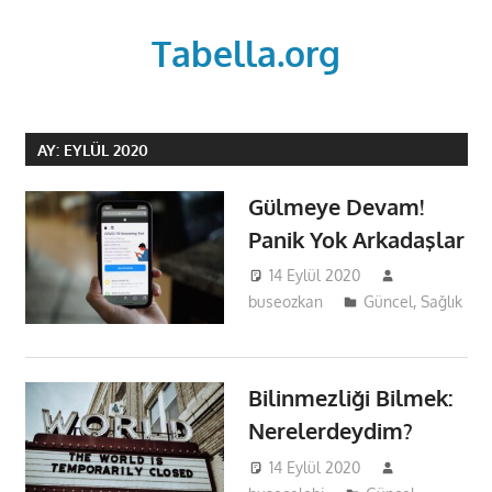
Skip
to
Tabella.org
content
AY:
EYLÜL 2020
Gülmeye Devam!
Panik Yok Arkadaşlar
14 Eylül 2020
buseozkan
Güncel
,
Sağlık
Bilinmezliği Bilmek:
Nerelerdeydim?
14 Eylül 2020