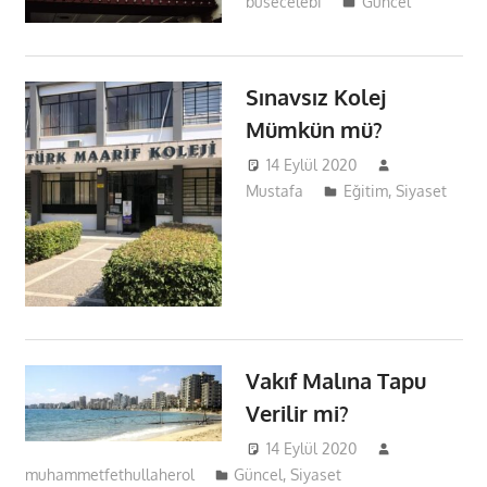
busecelebi
Güncel
Sınavsız Kolej
Mümkün mü?
14 Eylül 2020
Mustafa
Eğitim
,
Siyaset
Vakıf Malına Tapu
Verilir mi?
14 Eylül 2020
muhammetfethullaherol
Güncel
,
Siyaset