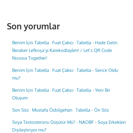
Son yorumlar
Benim İçin Tabella · Fuat Çakıcı · Tabella
-
Hade Gelin
Beraber Lefkoşa’yı Karekodlaylım! / Let’s QR Code
Nicosia Together!
Benim İçin Tabella · Fuat Çakıcı · Tabella
-
Sence Oldu
mu?
Benim İçin Tabella · Fuat Çakıcı · Tabella
-
Yeni Bir
Oluşum
Son Söz · Mustafa Özbilgehan · Tabella
-
Ön Söz
Soya Testosteronu Düşürür Mü? - NAOBF
-
Soya Erkekleri
Dişileştiriyor mu?