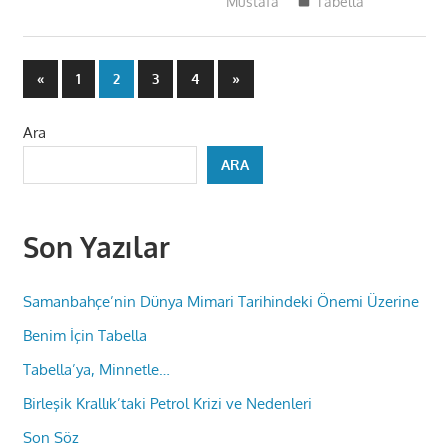
Mustafa
Tabella
Yazı
Previous
Next
«
1
2
3
4
»
Posts
Posts
sayfalaması
Ara
ARA
Son Yazılar
Samanbahçe’nin Dünya Mimari Tarihindeki Önemi Üzerine
Benim İçin Tabella
Tabella’ya, Minnetle…
Birleşik Krallık’taki Petrol Krizi ve Nedenleri
Son Söz