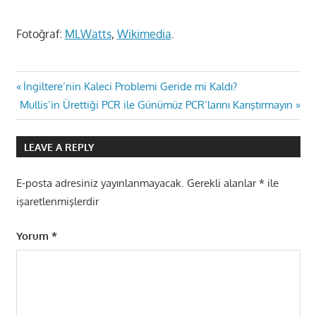
Fotoğraf:
MLWatts
,
Wikimedia
.
Yazı
Previous
İngiltere’nin Kaleci Problemi Geride mi Kaldı?
Next
Post:
Mullis’in Ürettiği PCR ile Günümüz PCR’larını Karıştırmayın
gezinmesi
Post:
LEAVE A REPLY
E-posta adresiniz yayınlanmayacak.
Gerekli alanlar
*
ile
işaretlenmişlerdir
Yorum
*