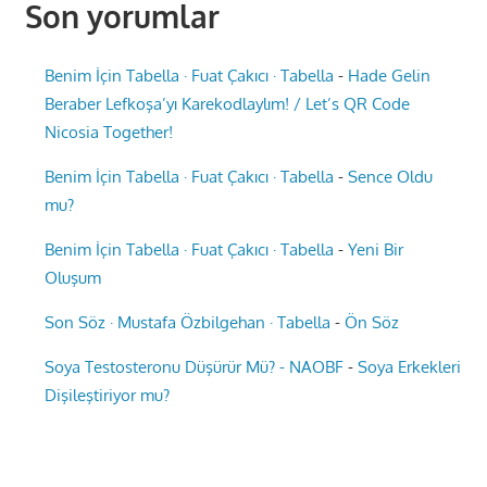
Son yorumlar
Benim İçin Tabella · Fuat Çakıcı · Tabella
-
Hade Gelin
Beraber Lefkoşa’yı Karekodlaylım! / Let’s QR Code
Nicosia Together!
Benim İçin Tabella · Fuat Çakıcı · Tabella
-
Sence Oldu
mu?
Benim İçin Tabella · Fuat Çakıcı · Tabella
-
Yeni Bir
Oluşum
Son Söz · Mustafa Özbilgehan · Tabella
-
Ön Söz
Soya Testosteronu Düşürür Mü? - NAOBF
-
Soya Erkekleri
Dişileştiriyor mu?