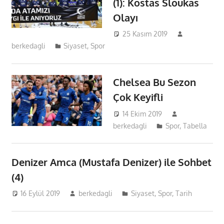
(1): Kostas Sloukas
Olayı
25 Kasım 2019
berkedagli
Siyaset
,
Spor
Chelsea Bu Sezon
Çok Keyifli
14 Ekim 2019
berkedagli
Spor
,
Tabella
Denizer Amca (Mustafa Denizer) ile Sohbet
(4)
16 Eylül 2019
berkedagli
Siyaset
,
Spor
,
Tarih