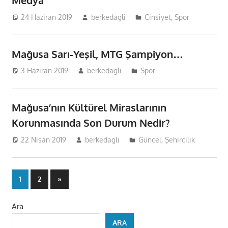
Medya
24 Haziran 2019
berkedagli
Cinsiyet
,
Spor
Mağusa Sarı-Yeşil, MTG Şampiyon…
3 Haziran 2019
berkedagli
Spor
Mağusa’nın Kültürel Miraslarının
Korunmasında Son Durum Nedir?
22 Nisan 2019
berkedagli
Güncel
,
Şehircilik
Yazı
Next
1
2
»
Posts
sayfalaması
Ara
ARA