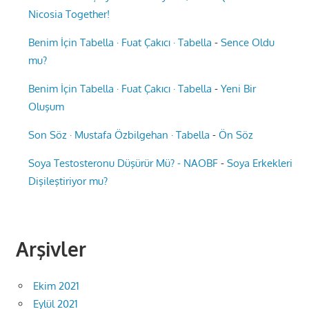
Nicosia Together!
Benim İçin Tabella · Fuat Çakıcı · Tabella
-
Sence Oldu
mu?
Benim İçin Tabella · Fuat Çakıcı · Tabella
-
Yeni Bir
Oluşum
Son Söz · Mustafa Özbilgehan · Tabella
-
Ön Söz
Soya Testosteronu Düşürür Mü? - NAOBF
-
Soya Erkekleri
Dişileştiriyor mu?
Arşivler
Ekim 2021
Eylül 2021