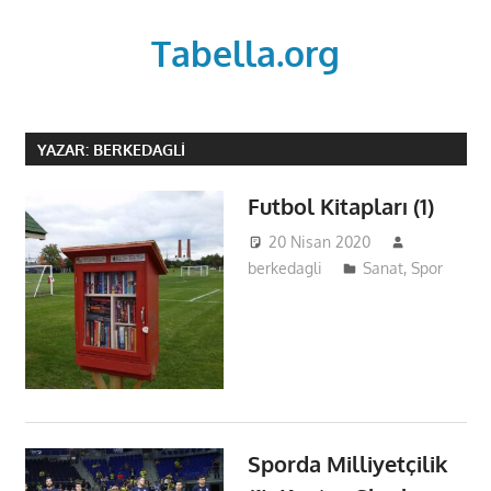
Skip
to
Tabella.org
content
YAZAR:
BERKEDAGLI
Futbol Kitapları (1)
20 Nisan 2020
berkedagli
Sanat
,
Spor
Sporda Milliyetçilik