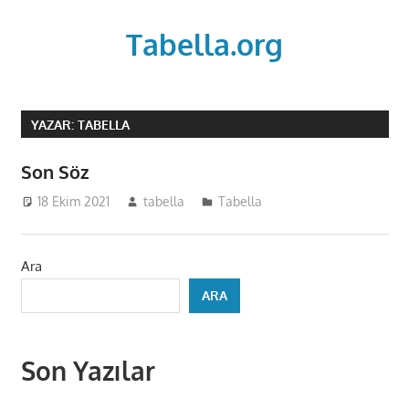
Skip
to
Tabella.org
content
YAZAR:
TABELLA
Son Söz
18 Ekim 2021
tabella
Tabella
Ara
ARA
Son Yazılar