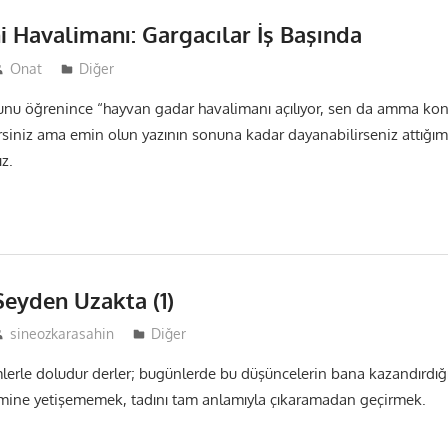
i Havalimanı: Gargacılar İş Başında
Onat
Diğer
nu öğrenince “hayvan gadar havalimanı açılıyor, sen da amma ko
rsiniz ama emin olun yazının sonuna kadar dayanabilirseniz attığım 
ız.
Şeyden Uzakta (1)
sineozkarasahin
Diğer
lerle doludur derler; bugünlerde bu düşüncelerin bana kazandırdığ
mine yetişememek, tadını tam anlamıyla çıkaramadan geçirmek.