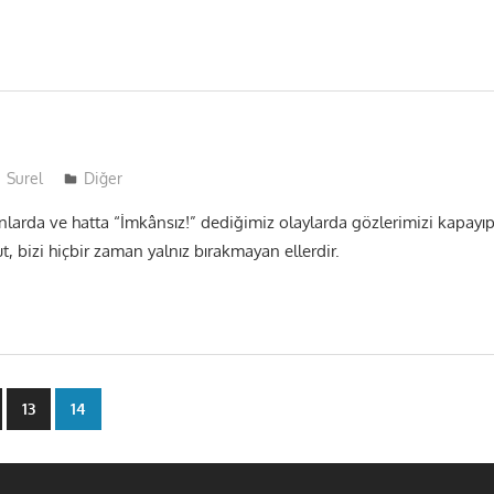
Surel
Diğer
larda ve hatta “İmkânsız!” dediğimiz olaylarda gözlerimizi kapayı
t, bizi hiçbir zaman yalnız bırakmayan ellerdir.
13
14
ası