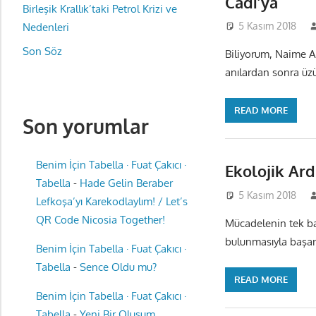
Cadı’ya
Birleşik Krallık’taki Petrol Krizi ve
5 Kasım 2018
Nedenleri
Son Söz
Biliyorum, Naime A
anılardan sonra 
READ MORE
Son yorumlar
Benim İçin Tabella · Fuat Çakıcı ·
Ekolojik Ard
Tabella
-
Hade Gelin Beraber
5 Kasım 2018
Lefkoşa’yı Karekodlaylım! / Let’s
QR Code Nicosia Together!
Mücadelenin tek baş
bulunmasıyla başarı
Benim İçin Tabella · Fuat Çakıcı ·
Tabella
-
Sence Oldu mu?
READ MORE
Benim İçin Tabella · Fuat Çakıcı ·
Tabella
-
Yeni Bir Oluşum