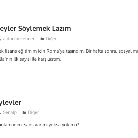
Şeyler Söylemek Lazım
alifurkancetiner
Diğer
sek lisans eğitimim için Roma’ya taşındım. Bir hafta sonra, sosyal
a’nın ilk sayısı ile karşılaştım.
ylevler
Senalp
Diğer
 anlamadım, şans var mı yoksa yok mu?