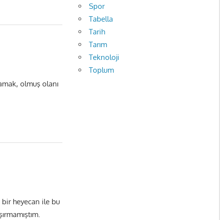
Spor
Tabella
Tarih
Tarım
Teknoloji
Toplum
ramak, olmuş olanı
bir heyecan ile bu
şırmamıştım.