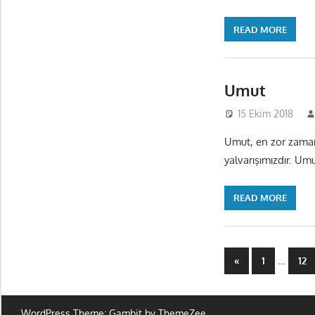
READ MORE
Umut
15 Ekim 2018
Umut, en zor zaman
yalvarışımızdır. Umu
READ MORE
Yazı
Previous
…
«
1
12
Posts
sayfalam
WordPress Theme: Gambit by ThemeZee.