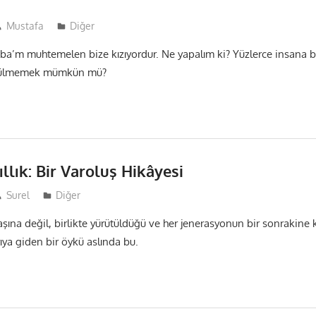
Mustafa
Diğer
ba’m muhtemelen bize kızıyordur. Ne yapalım ki? Yüzlerce insana bı
üzülmemek mümkün mü?
ıllık: Bir Varoluş Hikâyesi
Surel
Diğer
ına değil, birlikte yürütüldüğü ve her jenerasyonun bir sonrakine 
ya giden bir öykü aslında bu.