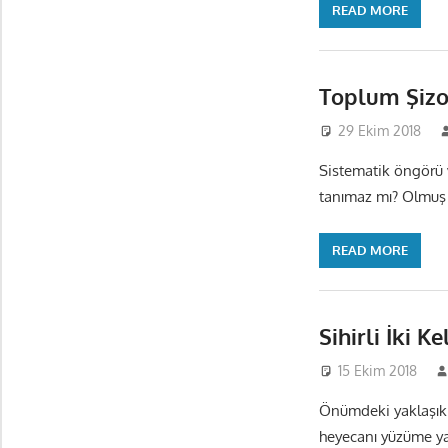
READ MORE
Toplum Şizo
29 Ekim 2018
Sistematik öngörü 
tanımaz mı? Olmuş 
READ MORE
Sihirli İki K
15 Ekim 2018
Önümdeki yaklaşık 
heyecanı yüzüme ya