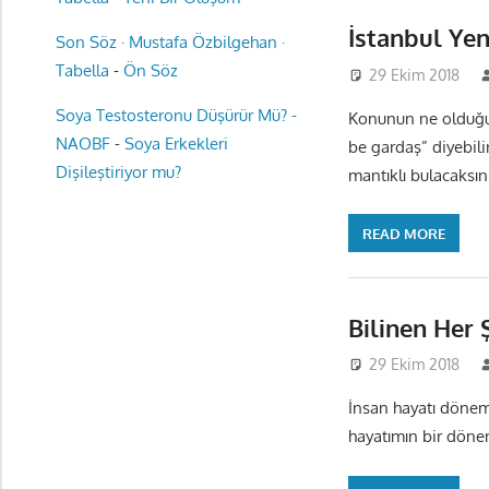
İstanbul Yen
Son Söz · Mustafa Özbilgehan ·
Tabella
-
Ön Söz
29 Ekim 2018
Soya Testosteronu Düşürür Mü? -
Konunun ne olduğu
NAOBF
-
Soya Erkekleri
be gardaş” diyebili
Dişileştiriyor mu?
mantıklı bulacaksın
READ MORE
Bilinen Her 
29 Ekim 2018
İnsan hayatı dönem
hayatımın bir döne