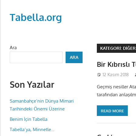
Skip
to
Tabella.org
content
Ara
KATEGORI:
DIĞER
ARA
Bir Kıbrıslı
12 Kasım 2018
Son Yazılar
Geçmiş nesiller Ata
tarafından anlaşılm
Samanbahçe’nin Dünya Mimari
Tarihindeki Önemi Üzerine
READ MORE
Benim İçin Tabella
Tabella’ya, Minnetle…