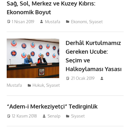
Sağ, Sol, Merkez ve Kuzey Kıbrıs:
Ekonomik Boyut
1 Nisan 2019
Mustafa
Ekonomi
,
Siyaset
Derhâl Kurtulmamız
Gereken Ucube:
Seçim ve
Halkoylaması Yasası
21 Ocak 2019
Mustafa
Hukuk
,
Siyaset
“Adem-i Merkeziyetçi” Tedirginlik
12 Kasım 2018
Senalp
Siyaset