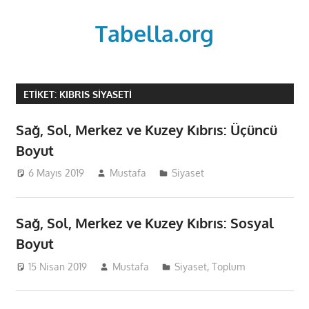
Skip
to
Tabella.org
content
ETIKET:
KIBRIS SIYASETI
Sağ, Sol, Merkez ve Kuzey Kıbrıs: Üçüncü
Boyut
6 Mayıs 2019
Mustafa
Siyaset
Sağ, Sol, Merkez ve Kuzey Kıbrıs: Sosyal
Boyut
15 Nisan 2019
Mustafa
Siyaset
,
Toplum