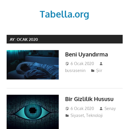
Skip
to
Tabella.org
content
AY:
OCAK 2020
Beni Uyandırma
6 Ocak 2020
busrasenin
Şiir
Bir Gizlilik Hususu
6 Ocak 2020
Senay
Siyaset
,
Teknoloji