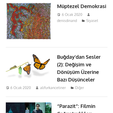
Müptezel Demokrasi
6 Ocak 2020
denisdinand
Siyaset
Buğday’dan Sesler
(2): Değişim ve
Dönüşüm Üzerine
Bazı Düşünceler
6 Ocak 2020
alifurkancetiner
Diğer
“Parazit”: Filmin