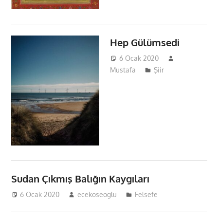
Hep Gülümsedi
6 Ocak 2020
Mustafa
Şiir
Sudan Çıkmış Balığın Kaygıları
6 Ocak 2020
ecekoseoglu
Felsefe