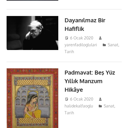
Dayanılmaz Bir
Hafiflik
6 Ocak 2020
yarenfadiloglulari
Sanat
,
Tarih
Padmavat: Beş Yüz
Yıllık Manzum
Hikâye
6 Ocak 2020
halidekalfaoglu
Sanat
,
Tarih