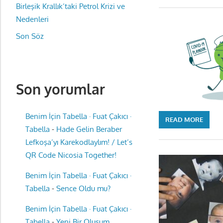
Birleşik Krallık’taki Petrol Krizi ve
Nedenleri
Son Söz
Son yorumlar
Benim İçin Tabella · Fuat Çakıcı ·
READ MORE
Tabella
-
Hade Gelin Beraber
Lefkoşa’yı Karekodlaylım! / Let’s
QR Code Nicosia Together!
Benim İçin Tabella · Fuat Çakıcı ·
Tabella
-
Sence Oldu mu?
Benim İçin Tabella · Fuat Çakıcı ·
Tabella
-
Yeni Bir Oluşum