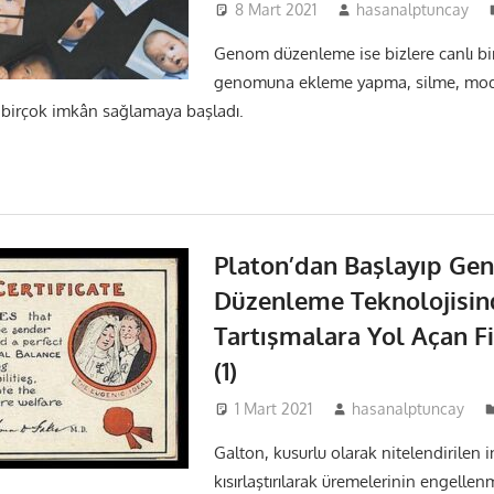
8 Mart 2021
hasanalptuncay
Genom düzenleme ise bizlere canlı b
genomuna ekleme yapma, silme, modi
i birçok imkân sağlamaya başladı.
Platon’dan Başlayıp Ge
Düzenleme Teknolojisin
Tartışmalara Yol Açan Fi
(1)
1 Mart 2021
hasanalptuncay
Galton, kusurlu olarak nitelendirilen i
kısırlaştırılarak üremelerinin engellenm