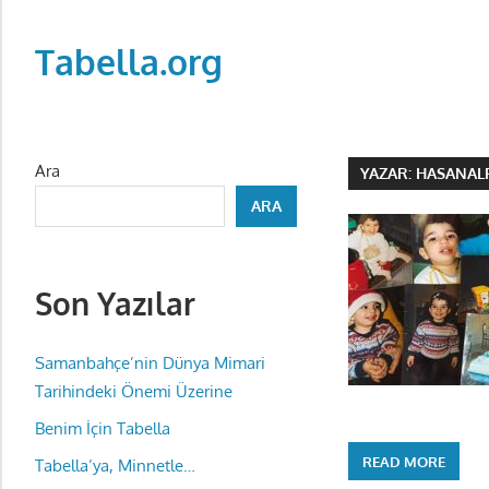
Skip
to
Tabella.org
content
Ara
YAZAR:
HASANAL
ARA
Son Yazılar
Samanbahçe’nin Dünya Mimari
Tarihindeki Önemi Üzerine
Benim İçin Tabella
READ MORE
Tabella’ya, Minnetle…