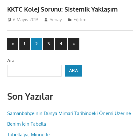
KKTC Kolej Sorunu: Sistemik Yaklaşım
6 Mayıs 2019
Senay
Eğitim
Yazı
Previous
Next
«
1
2
3
4
»
Posts
Posts
sayfalaması
Ara
ARA
Son Yazılar
Samanbahçe’nin Dünya Mimari Tarihindeki Önemi Üzerine
Benim İçin Tabella
Tabella’ya, Minnetle…