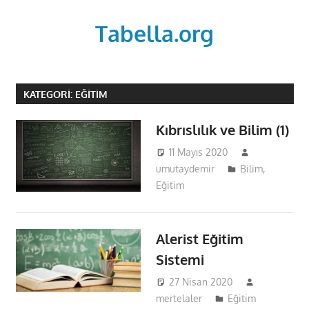
Skip
to
Tabella.org
content
KATEGORI:
EĞITIM
Kıbrıslılık ve Bilim (1)
11 Mayıs 2020
umutaydemir
Bilim
,
Eğitim
Alerist Eğitim
Sistemi
27 Nisan 2020
mertelaler
Eğitim